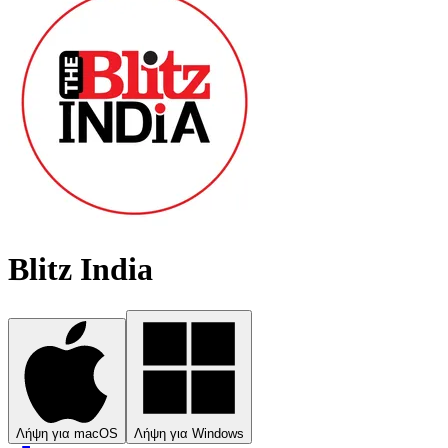
Blitz India
Λήψη για macOS
Λήψη για Windows