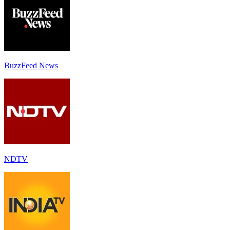
BuzzFeed News
NDTV