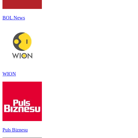
BOL News
WION
Puls Biznesu