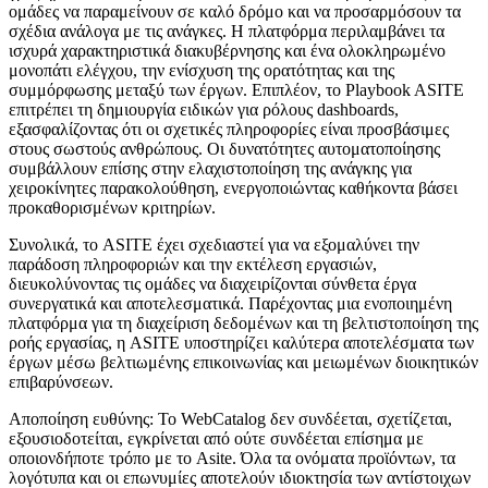
ομάδες να παραμείνουν σε καλό δρόμο και να προσαρμόσουν τα
σχέδια ανάλογα με τις ανάγκες. Η πλατφόρμα περιλαμβάνει τα
ισχυρά χαρακτηριστικά διακυβέρνησης και ένα ολοκληρωμένο
μονοπάτι ελέγχου, την ενίσχυση της ορατότητας και της
συμμόρφωσης μεταξύ των έργων. Επιπλέον, το Playbook ASITE
επιτρέπει τη δημιουργία ειδικών για ρόλους dashboards,
εξασφαλίζοντας ότι οι σχετικές πληροφορίες είναι προσβάσιμες
στους σωστούς ανθρώπους. Οι δυνατότητες αυτοματοποίησης
συμβάλλουν επίσης στην ελαχιστοποίηση της ανάγκης για
χειροκίνητες παρακολούθηση, ενεργοποιώντας καθήκοντα βάσει
προκαθορισμένων κριτηρίων.
Συνολικά, το ASITE έχει σχεδιαστεί για να εξομαλύνει την
παράδοση πληροφοριών και την εκτέλεση εργασιών,
διευκολύνοντας τις ομάδες να διαχειρίζονται σύνθετα έργα
συνεργατικά και αποτελεσματικά. Παρέχοντας μια ενοποιημένη
πλατφόρμα για τη διαχείριση δεδομένων και τη βελτιστοποίηση της
ροής εργασίας, η ASITE υποστηρίζει καλύτερα αποτελέσματα των
έργων μέσω βελτιωμένης επικοινωνίας και μειωμένων διοικητικών
επιβαρύνσεων.
Αποποίηση ευθύνης: Το WebCatalog δεν συνδέεται, σχετίζεται,
εξουσιοδοτείται, εγκρίνεται από ούτε συνδέεται επίσημα με
οποιονδήποτε τρόπο με το Asite. Όλα τα ονόματα προϊόντων, τα
λογότυπα και οι επωνυμίες αποτελούν ιδιοκτησία των αντίστοιχων