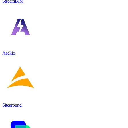
StreamBIM
Asekio
Sitearound