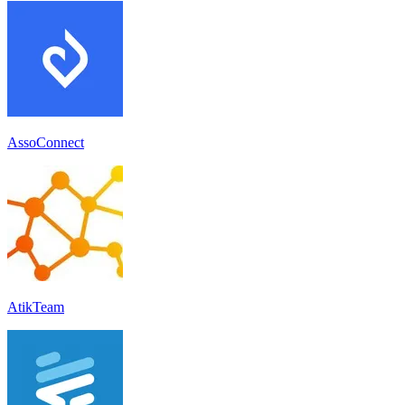
AssoConnect
AtikTeam