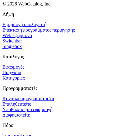
©
2026
WebCatalog, Inc.
Λήψη
Εφαρμογή υπολογιστή
Επέκταση προγράμματος περιήγησης
Web εφαρμογή
Switchbar
Singlebox
Κατάλογος
Εφαρμογές
Παιχνίδια
Κατηγορίες
Προγραμματιστές
Κονσόλα προγραμματιστή
Επαληθευτείτε
Υποβάλετε μια εφαρμογή
Διαφημιστείτε
Πόροι
Τιμοκατάλογος