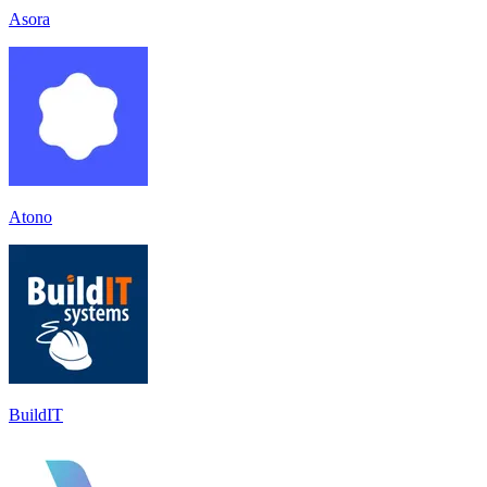
Asora
Atono
BuildIT