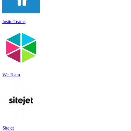
Insite Teams
We.Team
Sitejet