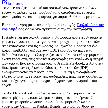
Ιστότοπος
Το Asite παρέχει κεντρική και ασφαλή διαχείριση δεδομένων
έργων κατασκευής, με πρόσβαση από οπουδήποτε, εργαλεία
συνεργασίας και αυτοματισμούς για παρακολούθηση εργασιών.
Είστε ο προγραμματιστής αυτής της εφαρμογής;
Επαληθεύστε την
κυριότητά σας
για να διαχειριστείτε αυτήν την καταχώριση.
Η Asite είναι μια ολοκληρωμένη πλατφόρμα που έχει σχεδιαστεί
για να ενισχύσει τη συνεργασία και τη διαχείριση πληροφοριών
στις κατασκευές και τις συναφείς βιομηχανίες. Προσφέρει ένα
κοινό περιβάλλον δεδομένων (CDE) που συγκεντρώνει τα
δεδομένα του έργου, εξασφαλίζοντας ότι όλοι οι ενδιαφερόμενοι
έχουν πρόσβαση στις σωστές πληροφορίες την κατάλληλη στιγμή.
Ένα από τα βασικά στοιχεία του, το ASITE Playbook, απλοποιεί τη
διαχείριση των σχεδίων παράδοσης πληροφοριών (IDP)
ενσωματώνοντας τα άψογα με το CDE. Αυτή η ενσωμάτωση
ελαχιστοποιεί τις χειροκίνητες διαδικασίες, μειώνει τα σφάλματα
και παρέχει γνώσεις σε πραγματικό χρόνο για την πρόοδο του
έργου.
Το AsITE Playbook προσφέρει πολλά βασικά χαρακτηριστικά που
υποστηρίζουν την αποτελεσματική διαχείριση του έργου. Οι
χρήστες μπορούν να δουν παραδοτέα σε μορφές όπως τα
γραφήματα Gantt ή τα Kanban Boards, τα οποία βοηθούν τις