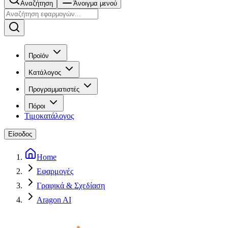
Αναζήτηση
Άνοιγμα μενού
Προϊόν
Κατάλογος
Προγραμματιστές
Πόροι
Τιμοκατάλογος
Είσοδος
Home
Εφαρμογές
Γραφικά & Σχεδίαση
Aragon AI