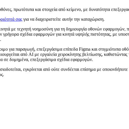
θόνες, πρωτότυπα και στοιχεία από κείμενο, με δυνατότητα επεξεργασ
ριότητά σας
για να διαχειριστείτε αυτήν την καταχώριση.
 κινητά με τεχνητή νοημοσύνη για τη δημιουργία οθονών εφαρμογών,
ύν γρήγορα σχέδια εφαρμογών για κινητά υψηλής πιστότητας, με υποσ
.
οιμο για παραγωγή, επεξεργάσιμα επίπεδα Figma και στιγμιότυπα οθ
ιουργείται από AI με εργαλεία χειροκίνητης βελτίωσης, καθιστώντας
δέα σε δομημένα, επεξεργάσιμα σχέδια εφαρμογών.
σιοδοτείται, εγκρίνεται από ούτε συνδέεται επίσημα με οποιονδήποτε
υς.