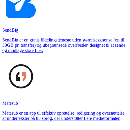
SendBig
SendBig er en gratis fildelingstjeneste uden størrelsesgrænse (op til
30GB pr. transfer) og ubegrænsede overførsler, designet til at sende
og modtage store filer.
Matesub
Matesub er en app til effektiv oprettelse, redigering og oversættelse
af undertekster på 85 sprog, der understøtter flere medieformater.