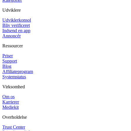
Kategorier
Udviklere
Udviklerkonsol
Bliv verificeret
Indsend en app
Annoncér
Ressourcer
Priser
Support
Blog
Affiliateprogram
Systemstatus
Virksomhed
Om os
Karrierer
Mediekit
Overholdelse
Trust Center