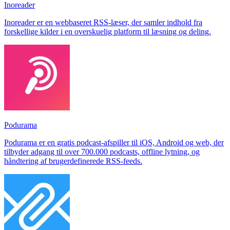
Inoreader
Inoreader er en webbaseret RSS-læser, der samler indhold fra
forskellige kilder i en overskuelig platform til læsning og deling.
Podurama
Podurama er en gratis podcast-afspiller til iOS, Android og web, der
tilbyder adgang til over 700.000 podcasts, offline lytning, og
håndtering af brugerdefinerede RSS-feeds.