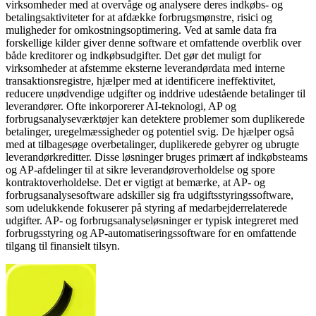
virksomheder med at overvåge og analysere deres indkøbs- og
betalingsaktiviteter for at afdække forbrugsmønstre, risici og
muligheder for omkostningsoptimering. Ved at samle data fra
forskellige kilder giver denne software et omfattende overblik over
både kreditorer og indkøbsudgifter. Det gør det muligt for
virksomheder at afstemme eksterne leverandørdata med interne
transaktionsregistre, hjælper med at identificere ineffektivitet,
reducere unødvendige udgifter og inddrive udestående betalinger til
leverandører. Ofte inkorporerer AI-teknologi, AP og
forbrugsanalyseværktøjer kan detektere problemer som duplikerede
betalinger, uregelmæssigheder og potentiel svig. De hjælper også
med at tilbagesøge overbetalinger, duplikerede gebyrer og ubrugte
leverandørkreditter. Disse løsninger bruges primært af indkøbsteams
og AP-afdelinger til at sikre leverandøroverholdelse og spore
kontraktoverholdelse. Det er vigtigt at bemærke, at AP- og
forbrugsanalysesoftware adskiller sig fra udgiftsstyringssoftware,
som udelukkende fokuserer på styring af medarbejderrelaterede
udgifter. AP- og forbrugsanalyseløsninger er typisk integreret med
forbrugsstyring og AP-automatiseringssoftware for en omfattende
tilgang til finansielt tilsyn.