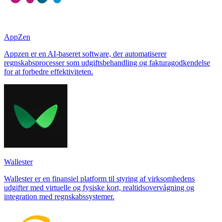
AppZen
Appzen er en AI-baseret software, der automatiserer
regnskabsprocesser som udgiftsbehandling og fakturagodkendelse
for at forbedre effektiviteten.
Wallester
Wallester er en finansiel platform til styring af virksomhedens
udgifter med virtuelle og fysiske kort, realtidsovervågning og
integration med regnskabssystemer.