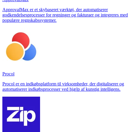
ApprovalMax er et skybaseret værktøj, der automatiserer
godkendelsesprocesser for regninger og fakturaer og integreres med
populære regnskabssystemer.
Procol
Procol er en indkøbsplatform til virksomheder, der digitaliserer og
automatiserer indkøbsprocesser ved hjælp af kunstig intelligens.