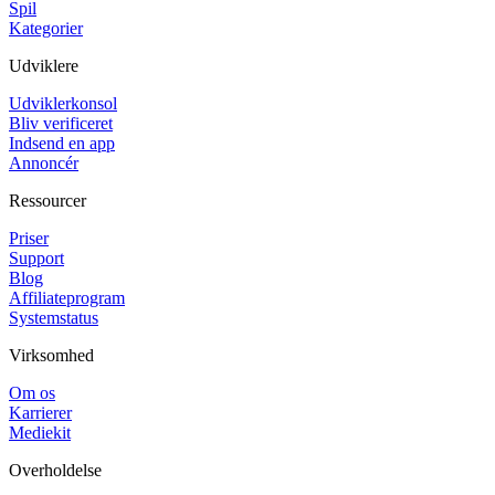
Spil
Kategorier
Udviklere
Udviklerkonsol
Bliv verificeret
Indsend en app
Annoncér
Ressourcer
Priser
Support
Blog
Affiliateprogram
Systemstatus
Virksomhed
Om os
Karrierer
Mediekit
Overholdelse