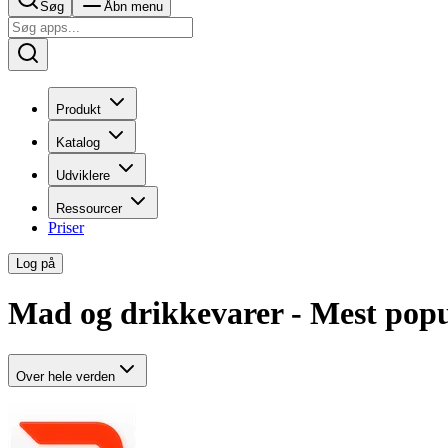
Søg
Åbn menu
Produkt
Katalog
Udviklere
Ressourcer
Priser
Log på
Mad og drikkevarer - Mest pop
Over hele verden