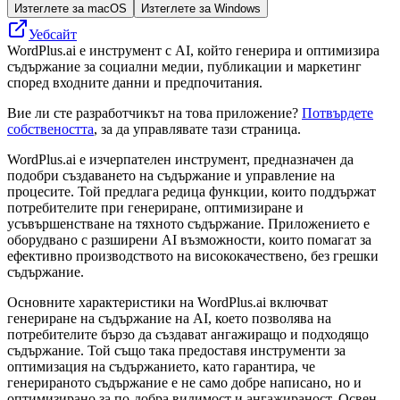
Изтеглете за macOS
Изтеглете за Windows
Уебсайт
WordPlus.ai е инструмент с AI, който генерира и оптимизира
съдържание за социални медии, публикации и маркетинг
според входните данни и предпочитания.
Вие ли сте разработчикът на това приложение?
Потвърдете
собствеността
, за да управлявате тази страница.
WordPlus.ai е изчерпателен инструмент, предназначен да
подобри създаването на съдържание и управление на
процесите. Той предлага редица функции, които поддържат
потребителите при генериране, оптимизиране и
усъвършенстване на тяхното съдържание. Приложението е
оборудвано с разширени AI възможности, които помагат за
ефективно производството на висококачествено, без грешки
съдържание.
Основните характеристики на WordPlus.ai включват
генериране на съдържание на AI, което позволява на
потребителите бързо да създават ангажиращо и подходящо
съдържание. Той също така предоставя инструменти за
оптимизация на съдържанието, като гарантира, че
генерираното съдържание е не само добре написано, но и
оптимизирано за по-добра видимост и ангажираност. Освен