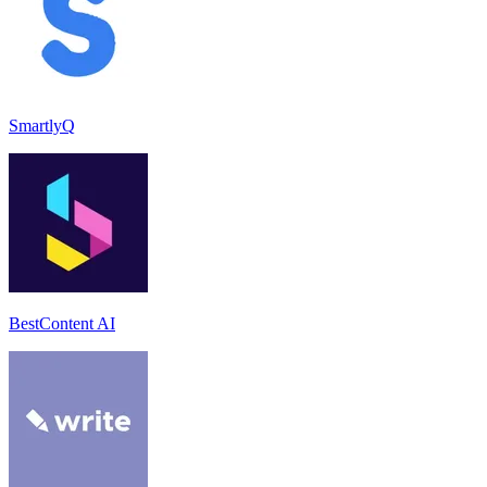
SmartlyQ
BestContent AI