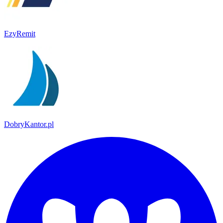
EzyRemit
DobryKantor.pl