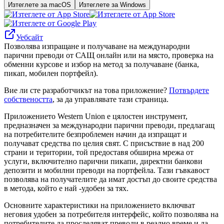
Изтеглете за macOS
Изтеглете за Windows
Уебсайт
Позволява изпращане и получаване на международни
парични преводи от САЩ онлайн или на място, проверка на
обменни курсове и избор на метод за получаване (банка,
пикап, мобилен портфейл).
Вие ли сте разработчикът на това приложение?
Потвърдете
собствеността
, за да управлявате тази страница.
Приложението Western Union е цялостен инструмент,
предназначен за международни парични преводи, предлагащ
на потребителите безпроблемен начин да изпращат и
получават средства по целия свят. С присъствие в над 200
страни и територии, той предоставя обширна мрежа от
услуги, включително парични пикапи, директни банкови
депозити и мобилни преводи на портфейла. Тази гъвкавост
позволява на получателите да имат достъп до своите средства
в метода, който е най -удобен за тях.
Основните характеристики на приложението включват
неговия удобен за потребителя интерфейс, който позволява на
потребителите да проследяват преводи в реално време и да