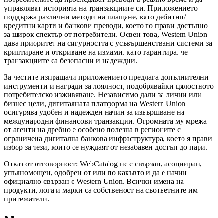
управляват историята на транзакциите си. Приложението
поддържа различни методи на плащане, като дебитни/
кредитни карти и банкови преводи, което го прави достъпно
за широк спектър от потребители. Освен това, Western Union
дава приоритет на сигурността с усъвършенствани системи за
криптиране и откриване на измами, като гарантира, че
транзакциите са безопасни и надеждни.
За честите изпращачи приложението предлага допълнителни
инструменти и награди за лоялност, подобрявайки цялостното
потребителско изживяване. Независимо дали за лични или
бизнес цели, дигиталната платформа на Western Union
осигурява удобен и надежден начин за извършване на
международни финансови транзакции. Огромната му мрежа
от агенти на дребно е особено полезна в регионите с
ограничена дигитална банкова инфраструктура, което я прави
избор за тези, които се нуждаят от незабавен достъп до пари.
Отказ от отговорност: WebCatalog не е свързан, асоцииран,
упълномощен, одобрен от или по какъвто и да е начин
официално свързан с Western Union. Всички имена на
продукти, лога и марки са собственост на съответните им
притежатели.