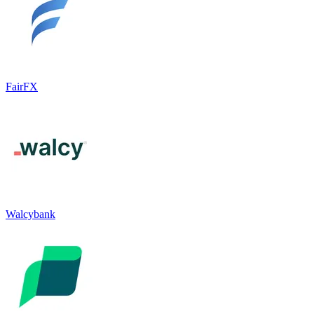
FairFX
Walcybank