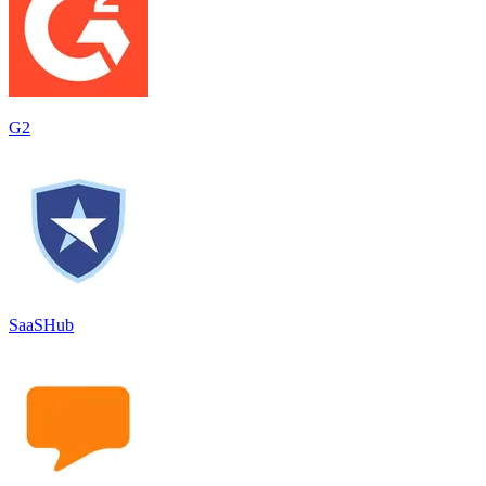
G2
SaaSHub