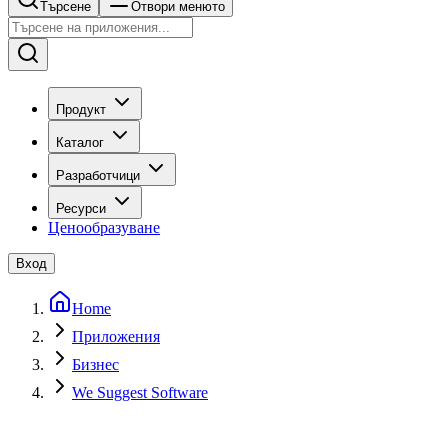
Търсене
Отвори менюто
Продукт
Каталог
Разработчици
Ресурси
Ценообразуване
Вход
Home
Приложения
Бизнес
We Suggest Software