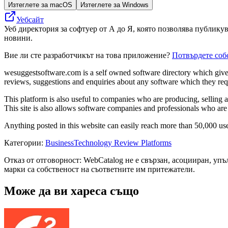
Изтеглете за macOS
Изтеглете за Windows
Уебсайт
Уеб директория за софтуер от А до Я, която позволява публику
новини.
Вие ли сте разработчикът на това приложение?
Потвърдете соб
wesuggestsoftware.com is a self owned software directory which gives 
reviews, suggestions and enquiries about any software which they req
This platform is also useful to companies who are producing, selling an
This site is also allows software companies and professionals who are 
Anything posted in this website can easily reach more than 50,000 us
Категории
:
Business
Technology Review Platforms
Отказ от отговорност: WebCatalog не е свързан, асоцииран, уп
марки са собственост на съответните им притежатели.
Може да ви хареса също