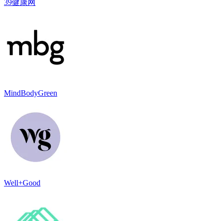
39健康网
MindBodyGreen
Well+Good