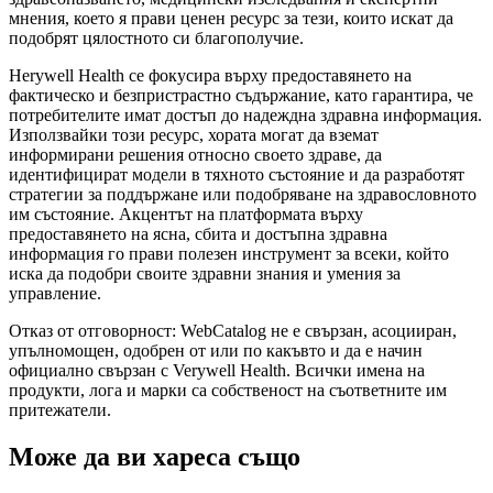
мнения, което я прави ценен ресурс за тези, които искат да
подобрят цялостното си благополучие.
Herywell Health се фокусира върху предоставянето на
фактическо и безпристрастно съдържание, като гарантира, че
потребителите имат достъп до надеждна здравна информация.
Използвайки този ресурс, хората могат да вземат
информирани решения относно своето здраве, да
идентифицират модели в тяхното състояние и да разработят
стратегии за поддържане или подобряване на здравословното
им състояние. Акцентът на платформата върху
предоставянето на ясна, сбита и достъпна здравна
информация го прави полезен инструмент за всеки, който
иска да подобри своите здравни знания и умения за
управление.
Отказ от отговорност: WebCatalog не е свързан, асоцииран,
упълномощен, одобрен от или по какъвто и да е начин
официално свързан с Verywell Health. Всички имена на
продукти, лога и марки са собственост на съответните им
притежатели.
Може да ви хареса също