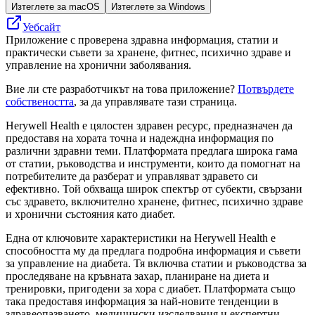
Изтеглете за macOS
Изтеглете за Windows
Уебсайт
Приложение с проверена здравна информация, статии и
практически съвети за хранене, фитнес, психично здраве и
управление на хронични заболявания.
Вие ли сте разработчикът на това приложение?
Потвърдете
собствеността
, за да управлявате тази страница.
Herywell Health е цялостен здравен ресурс, предназначен да
предоставя на хората точна и надеждна информация по
различни здравни теми. Платформата предлага широка гама
от статии, ръководства и инструменти, които да помогнат на
потребителите да разберат и управляват здравето си
ефективно. Той обхваща широк спектър от субекти, свързани
със здравето, включително хранене, фитнес, психично здраве
и хронични състояния като диабет.
Една от ключовите характеристики на Herywell Health е
способността му да предлага подробна информация и съвети
за управление на диабета. Тя включва статии и ръководства за
проследяване на кръвната захар, планиране на диета и
тренировки, пригодени за хора с диабет. Платформата също
така предоставя информация за най-новите тенденции в
здравеопазването, медицински изследвания и експертни