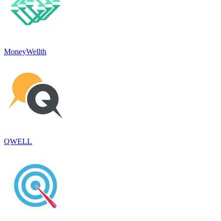
MoneyWellth
QWELL