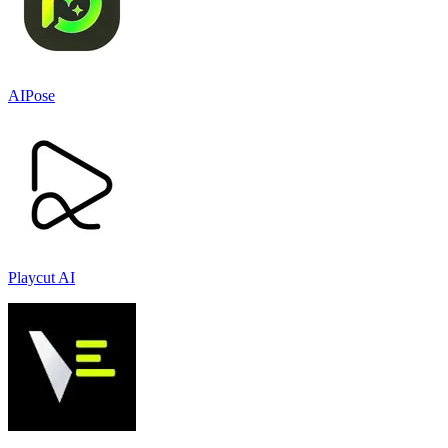
AIPose
Playcut AI