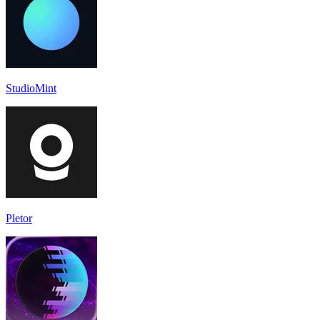
StudioMint
Pletor