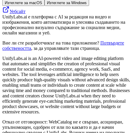
Изтеглете за macOS
Изтеглете за Windows
Уебсайт
UnifyLabs.ai е платформа с AI за редакция на видео и
изображения, която автоматизира и улеснява създаването на
професионално визуално съдържание за социални медии,
онлайн магазини и уеб.
Вие ли сте разработчикът на това приложение?
Потвърдете
собствеността
, за да управлявате тази страница.
UnifyLabs.ai is an AI-powered video and image editing platform
that automates and simplifies the creation of professional visual
content for social media, e-commerce, agency work, SaaS, and
websites. The tool leverages artificial intelligence to help users
quickly produce high-quality visuals without advanced design skills,
enabling small teams or individuals to create content at scale while
saving time and money compared to traditional methods. Businesses
and content creators choose UnifyLabs.ai when they need to
efficiently generate eye-catching marketing materials, professional
product showcases, or website content without large budgets or
extensive resources.
Отказ от отговорност: WebCatalog не е свързан, асоцииран,
упълномощен, одобрен от или по какъвто и да е начин
официално свързан с UnifyLabs. Всички имена на продукти,