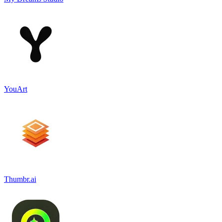
YouArt
Thumbr.ai