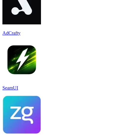
AdCrafty
SeamUI