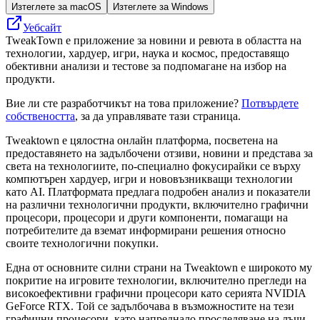
Изтеглете за macOS
Изтеглете за Windows
Уебсайт
TweakTown е приложение за новини и ревюта в областта на
технологии, хардуер, игри, наука и космос, предоставящо
обективни анализи и тестове за подпомагане на избор на
продукти.
Вие ли сте разработчикът на това приложение?
Потвърдете
собствеността
, за да управлявате тази страница.
Tweaktown е цялостна онлайн платформа, посветена на
предоставянето на задълбочени отзиви, новини и представа за
света на технологиите, по-специално фокусирайки се върху
компютърен хардуер, игри и нововъзникващи технологии
като AI. Платформата предлага подробен анализ и показатели
на различни технологични продукти, включително графични
процесори, процесори и други компоненти, помагащи на
потребителите да вземат информирани решения относно
своите технологични покупки.
Една от основните силни страни на Tweaktown е широкото му
покритие на игровите технологии, включително прегледи на
високоефективни графични процесори като серията NVIDIA
GeForce RTX. Той се задълбочава в възможностите на тези
графични процесори, като напреднало проследяване на лъчи,