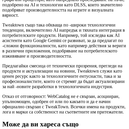
подобрено на AI и технологии като DLSS, които значително
подобряват производителността на игрите и визуалната
вярност.
Tweaktown също така обхваща по -широки технологични
тенденции, включително AI напредък и тяхната интеграция в
потребителските продукти. Например, той изследва как AI
асистенти като Google Gemini се развиват, за да предлагат по
-сложни функционалности, като например действия за вериги
в различни приложения, подобряване на потребителското
изживяване и производителността.
Предлагайки смесица от технически прозрения, прегледи на
продукти и актуализации на новини, Tweaktown служи като
ценен ресурс както за технологичните ентусиасти, така и за
професионалистите, които се стремят да бъдат актуализирани
за най -новите разработки в технологичната индустрия.
Отказ от отговорност: WebCatalog не е свързан, асоцииран,
упълномощен, одобрен от или по какъвто и да е начин
официално свързан с TweakTown. Всички имена на продукти,
лога и марки са собственост на съответните им притежатели.
Може да ви хареса също