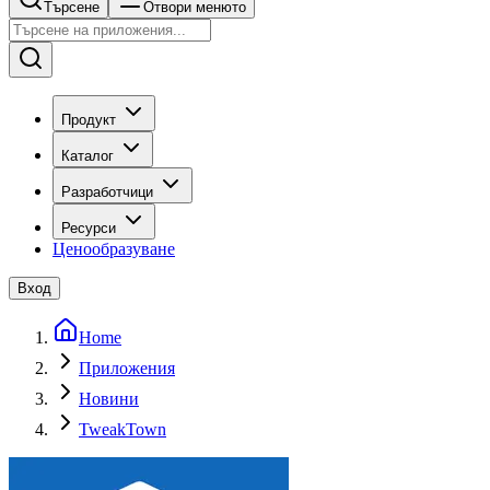
Търсене
Отвори менюто
Продукт
Каталог
Разработчици
Ресурси
Ценообразуване
Вход
Home
Приложения
Новини
TweakTown