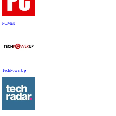
PCMag
TechPowerUp