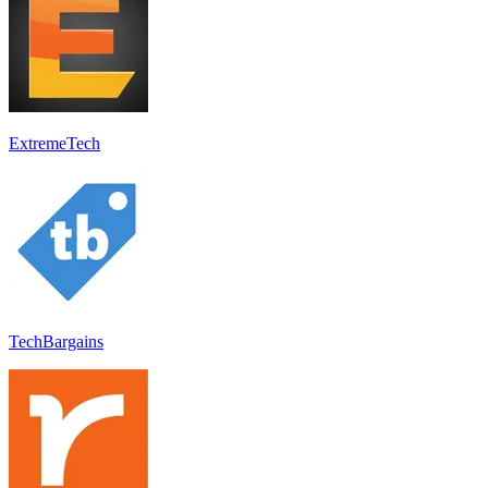
ExtremeTech
TechBargains