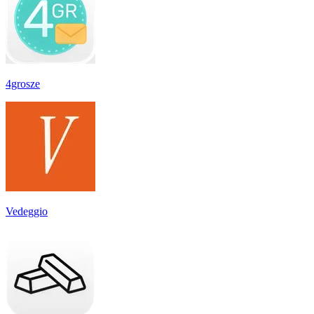
4grosze
Vedeggio