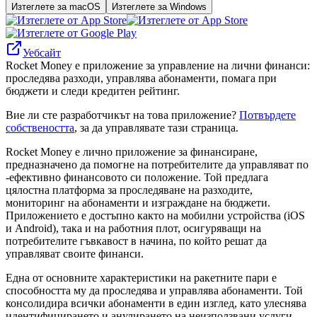
Изтеглете за macOS
Изтеглете за Windows
Уебсайт
Rocket Money е приложение за управление на лични финанси:
проследява разходи, управлява абонаменти, помага при
бюджети и следи кредитен рейтинг.
Вие ли сте разработчикът на това приложение?
Потвърдете
собствеността
, за да управлявате тази страница.
Rocket Money е лично приложение за финансиране,
предназначено да помогне на потребителите да управляват по
-ефективно финансовото си положение. Той предлага
цялостна платформа за проследяване на разходите,
мониторинг на абонаменти и изграждане на бюджети.
Приложението е достъпно както на мобилни устройства (iOS
и Android), така и на работния плот, осигуряващи на
потребителите гъвкавост в начина, по който решат да
управляват своите финанси.
Една от основните характеристики на ракетните пари е
способността му да проследява и управлява абонаменти. Той
консолидира всички абонаменти в един изглед, като улеснява
идентифицирането и анулирането на неизползвани услуги.