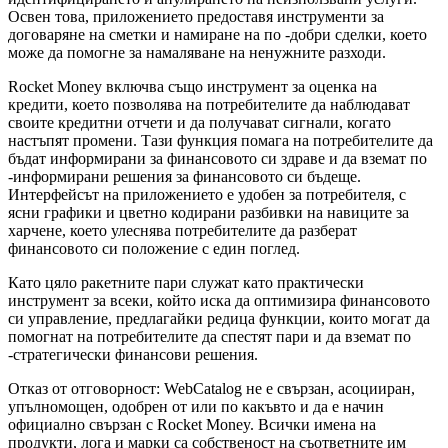
Освен това, приложението предоставя инструменти за
договаряне на сметки и намиране на по -добри сделки, което
може да помогне за намаляване на ненужните разходи.
Rocket Money включва също инструмент за оценка на
кредити, което позволява на потребителите да наблюдават
своите кредитни отчети и да получават сигнали, когато
настъпят промени. Тази функция помага на потребителите да
бъдат информирани за финансовото си здраве и да вземат по
-информирани решения за финансовото си бъдеще.
Интерфейсът на приложението е удобен за потребителя, с
ясни графики и цветно кодирани разбивки на навиците за
харчене, което улеснява потребителите да разберат
финансовото си положение с един поглед.
Като цяло ракетните пари служат като практически
инструмент за всеки, който иска да оптимизира финансовото
си управление, предлагайки редица функции, които могат да
помогнат на потребителите да спестят пари и да вземат по
-стратегически финансови решения.
Отказ от отговорност: WebCatalog не е свързан, асоцииран,
упълномощен, одобрен от или по какъвто и да е начин
официално свързан с Rocket Money. Всички имена на
продукти, лога и марки са собственост на съответните им