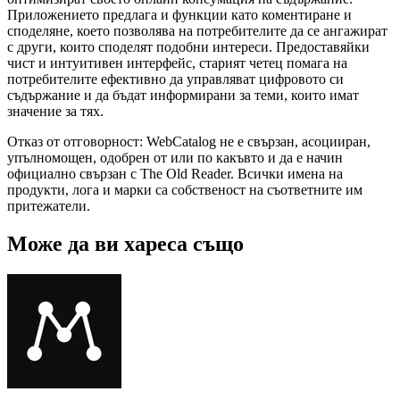
Приложението предлага и функции като коментиране и
споделяне, което позволява на потребителите да се ангажират
с други, които споделят подобни интереси. Предоставяйки
чист и интуитивен интерфейс, старият четец помага на
потребителите ефективно да управляват цифровото си
съдържание и да бъдат информирани за теми, които имат
значение за тях.
Отказ от отговорност: WebCatalog не е свързан, асоцииран,
упълномощен, одобрен от или по какъвто и да е начин
официално свързан с The Old Reader. Всички имена на
продукти, лога и марки са собственост на съответните им
притежатели.
Може да ви хареса също