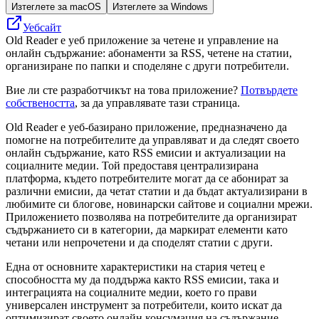
Изтеглете за macOS
Изтеглете за Windows
Уебсайт
Old Reader е уеб приложение за четене и управление на
онлайн съдържание: абонаменти за RSS, четене на статии,
организиране по папки и споделяне с други потребители.
Вие ли сте разработчикът на това приложение?
Потвърдете
собствеността
, за да управлявате тази страница.
Old Reader е уеб-базирано приложение, предназначено да
помогне на потребителите да управляват и да следят своето
онлайн съдържание, като RSS емисии и актуализации на
социалните медии. Той предоставя централизирана
платформа, където потребителите могат да се абонират за
различни емисии, да четат статии и да бъдат актуализирани в
любимите си блогове, новинарски сайтове и социални мрежи.
Приложението позволява на потребителите да организират
съдържанието си в категории, да маркират елементи като
четани или непрочетени и да споделят статии с други.
Една от основните характеристики на стария четец е
способността му да поддържа както RSS емисии, така и
интеграцията на социалните медии, което го прави
универсален инструмент за потребители, които искат да
оптимизират своето онлайн консумация на съдържание.