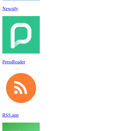
Newsify
PressReader
RSS.app