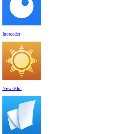
Inoreader
NewsBlur