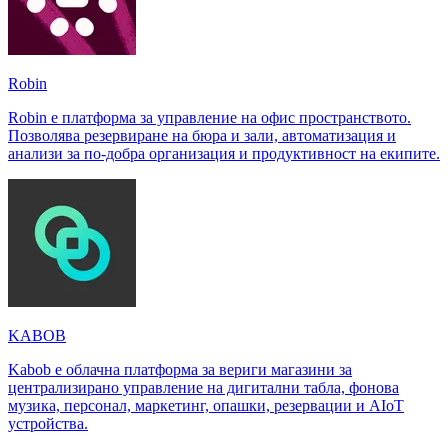
Robin
Robin е платформа за управление на офис пространството.
Позволява резервиране на бюра и зали, автоматизация и
анализи за по-добра организация и продуктивност на екипите.
KABOB
Kabob е облачна платформа за вериги магазини за
централизирано управление на дигитални табла, фонова
музика, персонал, маркетинг, опашки, резервации и AIoT
устройства.