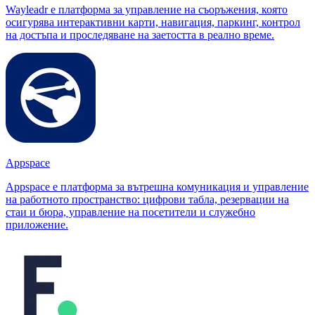
Wayleadr е платформа за управление на съоръжения, която
осигурява интерактивни карти, навигация, паркинг, контрол
на достъпа и проследяване на заетостта в реално време.
Appspace
Appspace е платформа за вътрешна комуникация и управление
на работното пространство: цифрови табла, резервации на
стаи и бюра, управление на посетители и служебно
приложение.