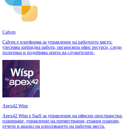
Calven
Calven е платформа за управление на работното място:
улеснява хибридна работа, организира офис ресурси, следи
политики и подобрява опита на служителите.
Apex42 Wisp
Apex42 Wisp е SaaS за управление на офисни пространства:
планиране, управление на премествания, етажни планове,
отчети и анализ на използването на работни места.