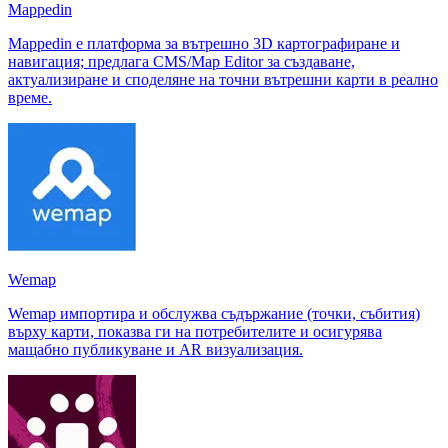
Mappedin
Mappedin е платформа за вътрешно 3D картографиране и
навигация; предлага CMS/Map Editor за създаване,
актуализиране и споделяне на точни вътрешни карти в реално
време.
Wemap
Wemap импортира и обслужва съдържание (точки, събития)
върху карти, показва ги на потребителите и осигурява
мащабно публикуване и AR визуализация.