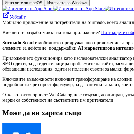
Изтеглете за macOS
Изтеглете за Windows
Уебсайт
Мобилно приложение за потребители на Surmado, което анализ
Вие ли сте разработчикът на това приложение?
Потвърдете соб
Surmado Scout
е мобилното придружаващо приложение за орган
елементи за действие, поддържайки
AI маркетингова интелиг
Приложението функционира като изследователски анализатор на
SEO одити
, за да идентифицира проблемите на сайта, засягащи
обхващащи изследвания, одити и полезни съвети за малки фирми
Ключовите възможности включват трансформиране на сложни отч
подробности чрез прост формуляр, за да започнат анализ, коет
Отказ от отговорност: WebCatalog не е свързан, асоцииран, уп
марки са собственост на съответните им притежатели.
Може да ви хареса също