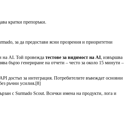
дава кратки препоръки.
rmado, за да предостави ясни прозрения и приоритетни
и на AI. Той провежда
тестове за видимост на AI
, извършва
ява бързо генериране на отчети – често за около 15 минути –
API достъп за интеграция. Потребителите въвеждат основни
ез ръчни усилия.[8]
ързан с Surmado Scout. Всички имена на продукти, лога и