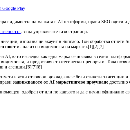
ира видимостта на марката в AI платформи, прави SEO одити и 
ствеността
, за да управлявате тази страница.
изации, използващи акаунт в Surmado. Той обработва отчети Su
ентност
и анализ на видимостта на марката.[1][2][7]
 AI, като изследва как една марка се появява в седем платформ
 видимостта, и предоставя стратегически препоръки. Това позвол
 и агенции.[6][7][8]
ети в ясни отговори, докладване с бели етикети за агенции и 
о прави
задвижваното от AI маркетингово проучване
достъпно б
ълномощен, одобрен от или по какъвто и да е начин официално св