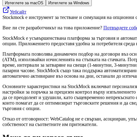
Изтеглете за macOS
Изтеглете за Windows
Уебсайт
Stockmock е инструмент за тестване и симулация на опционни с
Вие ли сте разработчикът на това приложение?
Потвърдете соб
StockMock е усъвършенствана платформа за търговия и автомати
опции. Приложението предоставя удобна за потребителя среда ка
Платформата позволява динамичен подбор на договори въз осно
(ATM), използвайки изчисленията на стъпката на стачката. Пот
време, интервали за затваряне на свещи (1-минутни, 3-минутни
пазарни часове. StockMock също така поддържа автоматизиран
автоматично активиране въз основа на дни, останали до изтича
Основните характеристики на StockMock включват персонализи
настройки за поръчка за прецизен контрол върху изпълнението 
да се преодолеят и удушили, като същевременно непрекъснато 
които помагат да се оптимизират търговските решения и да све
търговия с опции.
Отказ от отговорност: WebCatalog не е свързан, асоцииран, уп
собственост на съответните им притежатели.