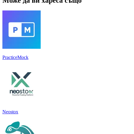
Може да ви хареса също
PracticeMock
Neostox