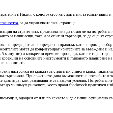
тратегии в Индия, с конструктор на стратегии, автоматизация и
ствеността
, за да управлявате тази страница.
зация на стратегията, предназначена да помогне на потребителит
кто за начинаещи, така и за опитни търговци, за да оценят стра
ва на предварително определени правила, като например избор н
ребителите могат да конфигурират критериите за въвеждане и из
, 5-минутни) и конкретни времеви прозорци, като се гарантира, 
и корекции на основните инструменти и гъвкавото планиране на
не на опциите.
рани настройки на краката за стратегии с много крака, индиви
на търговията. Приложението дава възможност на потребителите 
се адаптират към развиващите се пазарни условия. Потребителит
дат до минимум рисковете, което прави Stockmock практичен избо
ълномощен, одобрен от или по какъвто и да е начин официално св