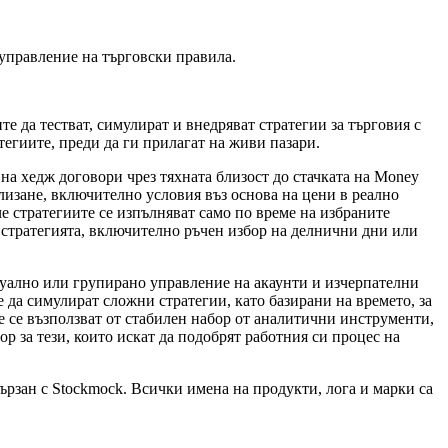
 управление на търговски правила.
е да тестват, симулират и внедряват стратегии за търговия с
тегиите, преди да ги прилагат на живи пазари.
а хедж договори чрез тяхната близост до стачката на Money
лизане, включително условия въз основа на цени в реално
че стратегиите се изпълняват само по време на избраните
 стратегията, включително ръчен избор на делнични дни или
дуално или групирано управление на акаунти и изчерпателни
да симулират сложни стратегии, като базирани на времето, за
е се възползват от стабилен набор от аналитични инструменти,
р за тези, които искат да подобрят работния си процес на
ързан с Stockmock. Всички имена на продукти, лога и марки са