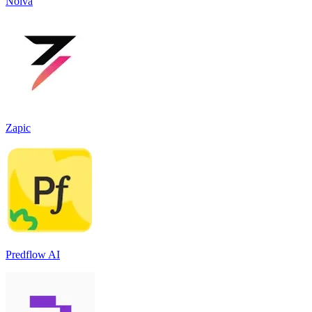
Nolva
Zapic
Predflow AI