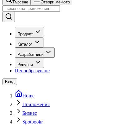
Търсене
Отвори менюто
Продукт
Каталог
Разработчици
Ресурси
Ценообразуване
Вход
Home
Приложения
Бизнес
Spotbookr