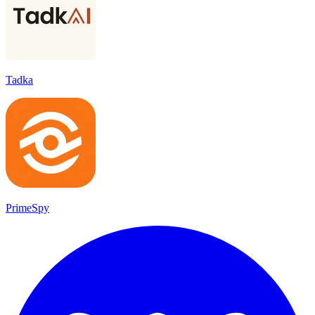
Tadka
PrimeSpy