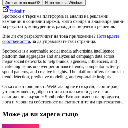
Изтеглете за macOS
Изтеглете за Windows
Уебсайт
Spotbookr е търсима платформа за анализ на рекламни
кампании в социални мрежи, която събира и анализира данни
за резултати, конкуренция, разходи и творчески решения.
Вие ли сте разработчикът на това приложение?
Потвърдете
собствеността
, за да управлявате тази страница.
Spotbookr is a searchable social media advertising intelligence
platform that aggregates and analyzes ad campaign data across
major social networks to help brands, agencies, influencers, and
marketing teams uncover performance trends, competitor activity,
spend patterns, and creative insights. The platform offers features in
trend detection, predictive modeling, and exportable insights.
Отказ от отговорност: WebCatalog не е свързан, асоцииран,
упълномощен, одобрен от или по какъвто и да е начин
официално свързан с Spotbookr. Всички имена на продукти,
лога и марки са собственост на съответните им притежатели.
Може да ви хареса също