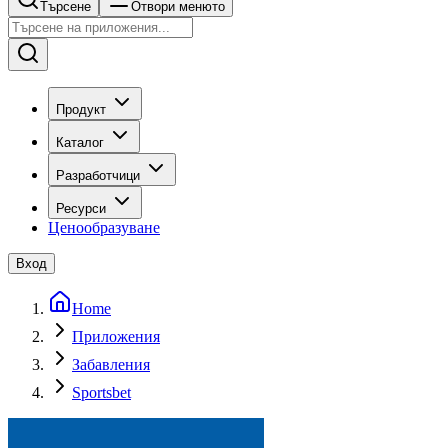
Търсене
Отвори менюто
Продукт
Каталог
Разработчици
Ресурси
Ценообразуване
Вход
Home
Приложения
Забавления
Sportsbet