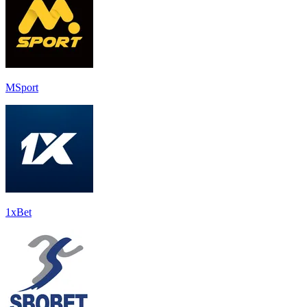
MSport
1xBet