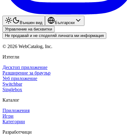
Външен вид
Български
Управление на бисквитки
Не продавай и не споделяй личната ми информация
©
2026
WebCatalog, Inc.
Изтегли
Десктоп приложение
Разширение за браузър
Уеб приложение
Switchbar
Singlebox
Каталог
Приложения
Игри
Категории
Разработчици