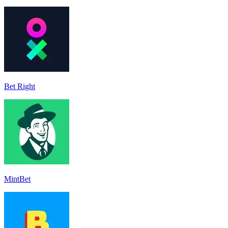
Bet Right
MintBet