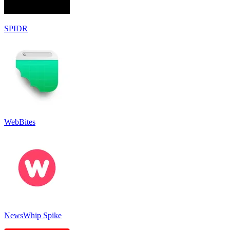
SPIDR
WebBites
NewsWhip Spike