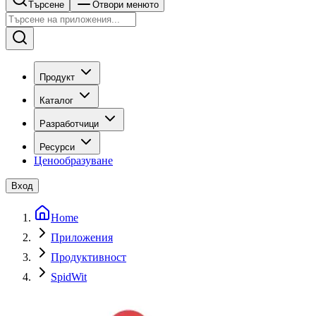
Търсене
Отвори менюто
Продукт
Каталог
Разработчици
Ресурси
Ценообразуване
Вход
Home
Приложения
Продуктивност
SpidWit