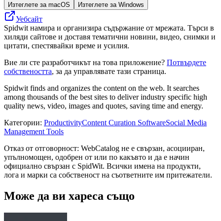
Изтеглете за macOS
Изтеглете за Windows
Уебсайт
Spidwit намира и организира съдържание от мрежата. Търси в
хиляди сайтове и доставя тематични новини, видео, снимки и
цитати, спестявайки време и усилия.
Вие ли сте разработчикът на това приложение?
Потвърдете
собствеността
, за да управлявате тази страница.
Spidwit finds and organizes the content on the web. It searches
among thousands of the best sites to deliver industry specific high
quality news, video, images and quotes, saving time and energy.
Категории
:
Productivity
Content Curation Software
Social Media
Management Tools
Отказ от отговорност: WebCatalog не е свързан, асоцииран,
упълномощен, одобрен от или по какъвто и да е начин
официално свързан с SpidWit. Всички имена на продукти,
лога и марки са собственост на съответните им притежатели.
Може да ви хареса също