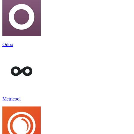
Odoo
Metricool