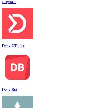
tastytrade
Deriv DTrader
Deriv Bot