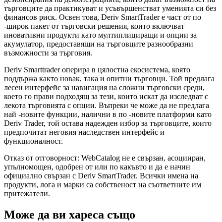
търговците да практикуват и усъвършенстват уменията си без
финансов риск. Освен това, Deriv SmartTrader е част от по
-широк пакет от търговски решения, които включват
иновативни продукти като мултиплициращи и опции за
акумулатор, предоставящи на търговците разнообразни
възможности за търговия.
Deriv Smarttrader оперира в цялостна екосистема, която
поддържа както новак, така и опитни търговци. Той предлага
лесен интерфейс за навигация на сложни търговски среди,
което го прави подходящ за тези, които искат да изследват с
лекота търговията с опции. Въпреки че може да не предлага
най -новите функции, налични в по -новите платформи като
Deriv Trader, той остава надежден избор за търговците, които
предпочитат неговия наследствен интерфейс и
функционалност.
Отказ от отговорност: WebCatalog не е свързан, асоцииран,
упълномощен, одобрен от или по какъвто и да е начин
официално свързан с Deriv SmartTrader. Всички имена на
продукти, лога и марки са собственост на съответните им
притежатели.
Може да ви хареса също