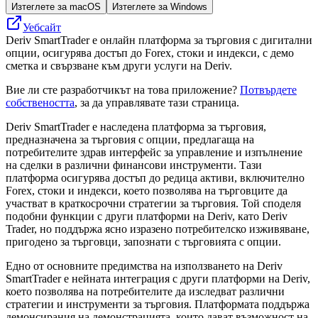
Изтеглете за macOS
Изтеглете за Windows
Уебсайт
Deriv SmartTrader е онлайн платформа за търговия с дигитални
опции, осигурява достъп до Forex, стоки и индекси, с демо
сметка и свързване към други услуги на Deriv.
Вие ли сте разработчикът на това приложение?
Потвърдете
собствеността
, за да управлявате тази страница.
Deriv SmartTrader е наследена платформа за търговия,
предназначена за търговия с опции, предлагаща на
потребителите здрав интерфейс за управление и изпълнение
на сделки в различни финансови инструменти. Тази
платформа осигурява достъп до редица активи, включително
Forex, стоки и индекси, което позволява на търговците да
участват в краткосрочни стратегии за търговия. Той споделя
подобни функции с други платформи на Deriv, като Deriv
Trader, но поддържа ясно изразено потребителско изживяване,
пригодено за търговци, запознати с търговията с опции.
Едно от основните предимства на използването на Deriv
SmartTrader е нейната интеграция с други платформи на Deriv,
което позволява на потребителите да изследват различни
стратегии и инструменти за търговия. Платформата поддържа
демонсирания на демонстрацията, които дават възможност на