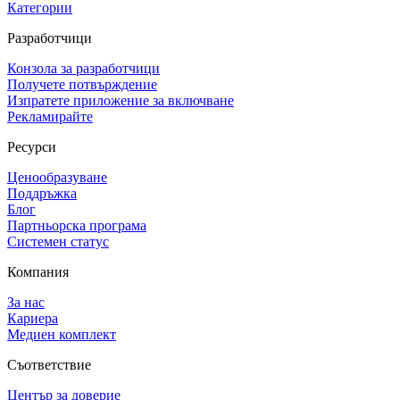
Категории
Разработчици
Конзола за разработчици
Получете потвърждение
Изпратете приложение за включване
Рекламирайте
Ресурси
Ценообразуване
Поддръжка
Блог
Партньорска програма
Системен статус
Компания
За нас
Кариера
Медиен комплект
Съответствие
Център за доверие