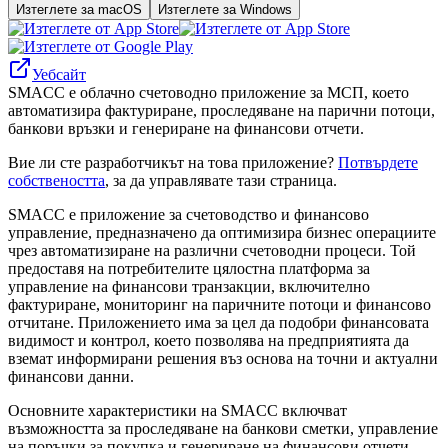
Изтеглете за macOS
Изтеглете за Windows
Уебсайт
SMACC е облачно счетоводно приложение за МСП, което
автоматизира фактуриране, проследяване на парични потоци,
банкови връзки и генериране на финансови отчети.
Вие ли сте разработчикът на това приложение?
Потвърдете
собствеността
, за да управлявате тази страница.
SMACC е приложение за счетоводство и финансово
управление, предназначено да оптимизира бизнес операциите
чрез автоматизиране на различни счетоводни процеси. Той
предоставя на потребителите цялостна платформа за
управление на финансови транзакции, включително
фактуриране, мониторинг на паричните потоци и финансово
отчитане. Приложението има за цел да подобри финансовата
видимост и контрол, което позволява на предприятията да
вземат информирани решения въз основа на точни и актуални
финансови данни.
Основните характеристики на SMACC включват
възможността за проследяване на банкови сметки, управление
на поръчки за покупка и генериране на финансови отчети.