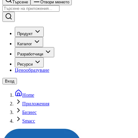
Търсене
Отвори менюто
Продукт
Каталог
Разработчици
Ресурси
Ценообразуване
Вход
Home
Приложения
Бизнес
Smacc