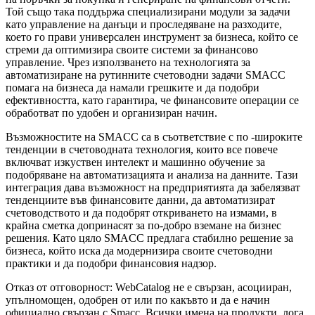
Той също така поддържа специализирани модули за задачи
като управление на данъци и проследяване на разходите,
което го прави универсален инструмент за бизнеса, който се
стреми да оптимизира своите системи за финансово
управление. Чрез използването на технологията за
автоматизиране на рутинните счетоводни задачи SMACC
помага на бизнеса да намали грешките и да подобри
ефективността, като гарантира, че финансовите операции се
обработват по удобен и организиран начин.
Възможностите на SMACC са в съответствие с по -широките
тенденции в счетоводната технология, които все повече
включват изкуствен интелект и машинно обучение за
подобряване на автоматизацията и анализа на данните. Тази
интеграция дава възможност на предприятията да забелязват
тенденциите във финансовите данни, да автоматизират
счетоводството и да подобрят откриването на измами, в
крайна сметка допринасят за по-добро вземане на бизнес
решения. Като цяло SMACC предлага стабилно решение за
бизнеса, който иска да модернизира своите счетоводни
практики и да подобри финансовия надзор.
Отказ от отговорност: WebCatalog не е свързан, асоцииран,
упълномощен, одобрен от или по какъвто и да е начин
официално свързан с Smacc. Всички имена на продукти, лога