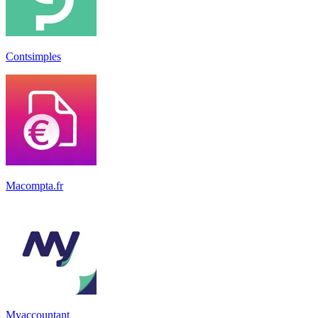
Contsimples
Macompta.fr
Myaccountant