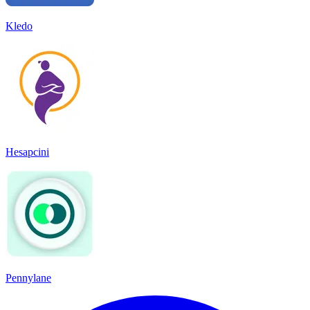
Kledo
Hesapcini
Pennylane