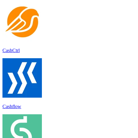
CashCtrl
Cashflow