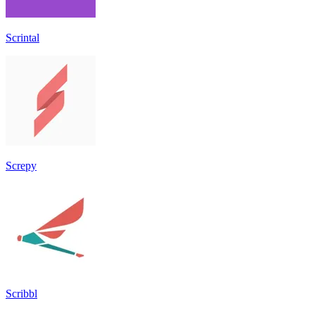
Scrintal
Screpy
Scribbl