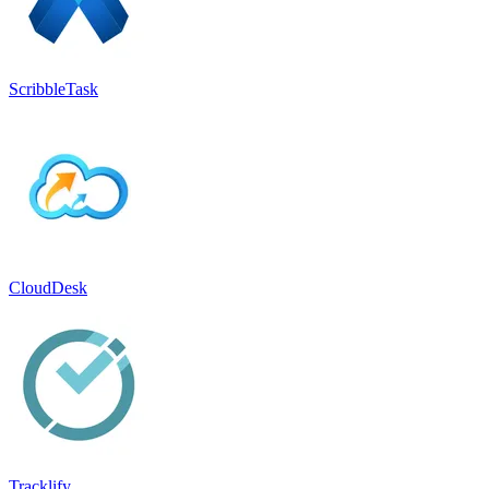
ScribbleTask
CloudDesk
Tracklify