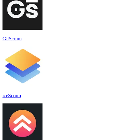
GitScrum
iceScrum