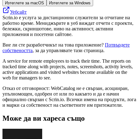
Изтеглете за macOS
Изтеглете за Windows
Уебсайт
Scrin.io е услуга за дистанционни служители за отчитане на
работно време. Мениджърите в уеб виждат отчети с проекти,
бележки, скриншотове, ниво на активност, активни
приложения и посетени сайтове.
Вие ли сте разработчикът на това приложение?
Потвърдете
собствеността
, за да управлявате тази страница.
A service for remote employees to track their time. The reports on
tracked time along with projects, notes, screenshots, activity levels,
active applications and visited websites become available on the
web for managers to see.
Отказ от отговорност: WebCatalog не е свързан, асоцииран,
упълномощен, одобрен от или по какъвто и да е начин
официално свързан с Scrin.io. Всички имена на продукти, лога
и марки са собственост на съответните им притежатели.
Може да ви хареса също