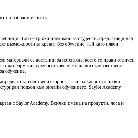
ит по избрани изпити.
учебници. Той се грижи предимно за студенти, предлагащи над
сят възможности за кредит без обучение, тъй като някои
зи материали са достъпни за изтегляне, което го прави отличен
 на платформата върху осигуряването на висококачествено
за обучение.
апредват със собствена скорост. Тази гъвкавост го прави
уктуриран подход към онлайн обучението, Saylor Academy
ързан с Saylor Academy. Всички имена на продукти, лога и