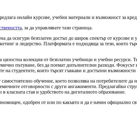
редлага онлайн курсове, учебни материали и възможност за кред
ствеността
, за да управлявате тази страница.
на да осигури безплатен достъп до широк спектър от курсове и 
кетинг и лидерство. Платформата е подходяща за тези, които тър
а цялостна колекция от безплатни учебници и учебни ресурси. Те
демично пътуване, без да поемат допълнителни разходи. Фокусът
е на студентите, които търсят гъвкави и достъпни възможности 
 самостоятелно обучение, което позволява на потребителите да н
кадемичните отговорности с други ангажименти. Предлагайки стр
 в класната стая и удобството на дигиталното образование.
ълномощен, одобрен от или по какъвто и да е начин официално св