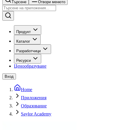
Търсене
Отвори менюто
Продукт
Каталог
Разработчици
Ресурси
Ценообразуване
Вход
Home
Приложения
Образование
Saylor Academy