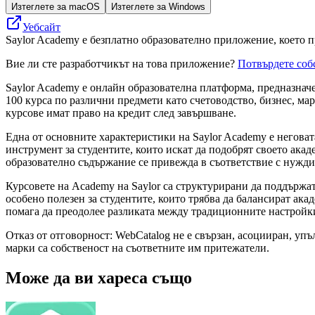
Изтеглете за macOS
Изтеглете за Windows
Уебсайт
Saylor Academy е безплатно образователно приложение, което п
Вие ли сте разработчикът на това приложение?
Потвърдете соб
Saylor Academy е онлайн образователна платформа, предназначе
100 курса по различни предмети като счетоводство, бизнес, мар
курсове имат право на кредит след завършване.
Една от основните характеристики на Saylor Academy е неговат
инструмент за студентите, които искат да подобрят своето ака
образователно съдържание се привежда в съответствие с нуждит
Курсовете на Academy на Saylor са структурирани да поддържат
особено полезен за студентите, които трябва да балансират а
помага да преодолее разликата между традиционните настройки
Отказ от отговорност: WebCatalog не е свързан, асоцииран, уп
марки са собственост на съответните им притежатели.
Може да ви хареса също