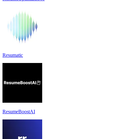
Resumatic
ResumeBoostAI