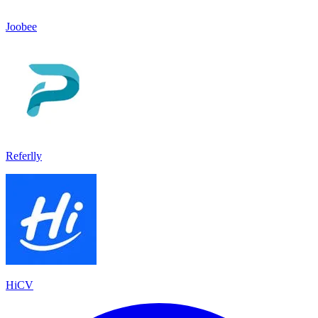
Joobee
Referlly
HiCV