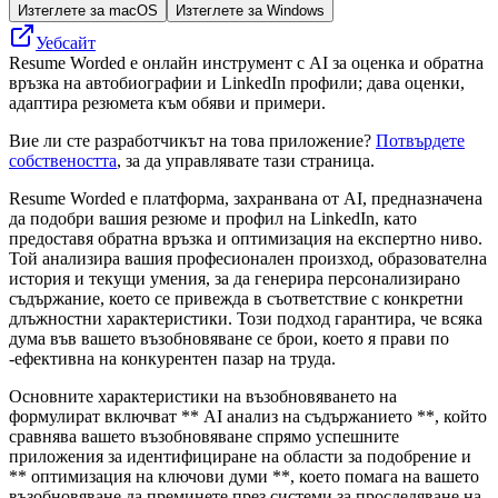
Изтеглете за macOS
Изтеглете за Windows
Уебсайт
Resume Worded е онлайн инструмент с AI за оценка и обратна
връзка на автобиографии и LinkedIn профили; дава оценки,
адаптира резюмета към обяви и примери.
Вие ли сте разработчикът на това приложение?
Потвърдете
собствеността
, за да управлявате тази страница.
Resume Worded е платформа, захранвана от AI, предназначена
да подобри вашия резюме и профил на LinkedIn, като
предоставя обратна връзка и оптимизация на експертно ниво.
Той анализира вашия професионален произход, образователна
история и текущи умения, за да генерира персонализирано
съдържание, което се привежда в съответствие с конкретни
длъжностни характеристики. Този подход гарантира, че всяка
дума във вашето възобновяване се брои, което я прави по
-ефективна на конкурентен пазар на труда.
Основните характеристики на възобновяването на
формулират включват ** AI анализ на съдържанието **, който
сравнява вашето възобновяване спрямо успешните
приложения за идентифициране на области за подобрение и
** оптимизация на ключови думи **, което помага на вашето
възобновяване да преминете през системи за проследяване на