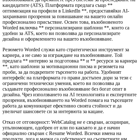
кандидатите (ATS). Платформата предлага също **
оптимизация на профили в LinkedIn **, предоставяйки AI-
захранвани прозрения за повишаване на вашето онлайн
професионално присъствие. Освен това, възобновеното
Worded включва ** персонализирани шаблони **, които са
удобни за ATS, което ви позволява да персонализирате
дизайна и оформлението на вашето възобновяване.
Резюмето Worded служи като стратегически инструмент за
кариера, а не само за изграждане на възобновяване. Той
предлага ** интервю за подготовка ** и ** ресурси за кариера
**, като шаблони за мотивационни писма и резюмета на
проби, за да подкрепите търсенето на работа. Удобният
интерфейс на платформата го прави достъпен дори за тези с
ограничени технически умения, което ви позволява да
създавате професионално възобновяване без богат опит в
дизайна. Чрез използването на AI технологията и експертните
прозрения, възобновяването на Worded помага на търсещите
работа да комуникират ефективно своята стойност и да
увеличат шансовете си за интервюта за кацане.
Отказ от отговорност: WebCatalog не е свързан, асоцииран,
упълномощен, одобрен от или по какъвто и да е начин
официално свързан с Resume Worded. Всички имена на
продукти, лога и марки са собственост на съответните им