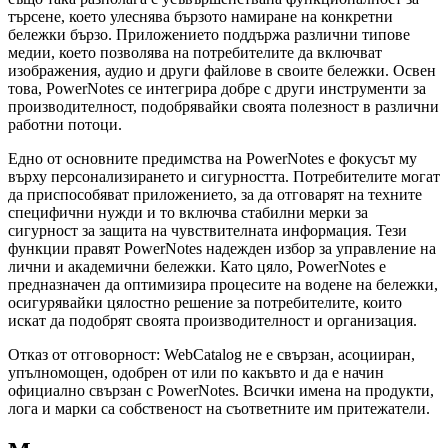
търсене, което улеснява бързото намиране на конкретни
бележки бързо. Приложението поддържа различни типове
медии, което позволява на потребителите да включват
изображения, аудио и други файлове в своите бележки. Освен
това, PowerNotes се интегрира добре с други инструменти за
производителност, подобрявайки своята полезност в различни
работни потоци.
Едно от основните предимства на PowerNotes е фокусът му
върху персонализирането и сигурността. Потребителите могат
да приспособяват приложението, за да отговарят на техните
специфични нужди и то включва стабилни мерки за
сигурност за защита на чувствителната информация. Тези
функции правят PowerNotes надежден избор за управление на
лични и академични бележки. Като цяло, PowerNotes е
предназначен да оптимизира процесите на водене на бележки,
осигурявайки цялостно решение за потребителите, които
искат да подобрят своята производителност и организация.
Отказ от отговорност: WebCatalog не е свързан, асоцииран,
упълномощен, одобрен от или по какъвто и да е начин
официално свързан с PowerNotes. Всички имена на продукти,
лога и марки са собственост на съответните им притежатели.