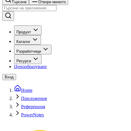
Търсене
Отвори менюто
Продукт
Каталог
Разработчици
Ресурси
Ценообразуване
Вход
Home
Приложения
Референция
PowerNotes