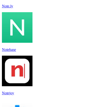
Note.ly
Notebase
Notejoy