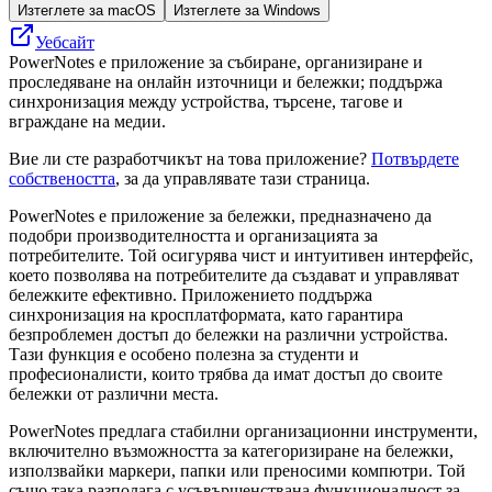
Изтеглете за macOS
Изтеглете за Windows
Уебсайт
PowerNotes е приложение за събиране, организиране и
проследяване на онлайн източници и бележки; поддържа
синхронизация между устройства, търсене, тагове и
вграждане на медии.
Вие ли сте разработчикът на това приложение?
Потвърдете
собствеността
, за да управлявате тази страница.
PowerNotes е приложение за бележки, предназначено да
подобри производителността и организацията за
потребителите. Той осигурява чист и интуитивен интерфейс,
което позволява на потребителите да създават и управляват
бележките ефективно. Приложението поддържа
синхронизация на кросплатформата, като гарантира
безпроблемен достъп до бележки на различни устройства.
Тази функция е особено полезна за студенти и
професионалисти, които трябва да имат достъп до своите
бележки от различни места.
PowerNotes предлага стабилни организационни инструменти,
включително възможността за категоризиране на бележки,
използвайки маркери, папки или преносими компютри. Той
също така разполага с усъвършенствана функционалност за