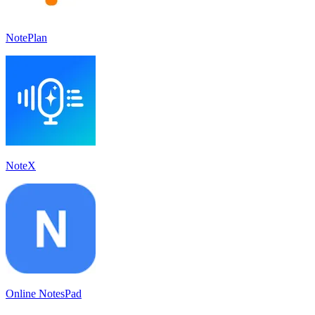
NotePlan
NoteX
Online NotesPad