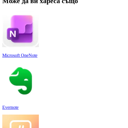
Може да ви хареса също
Microsoft OneNote
Evernote