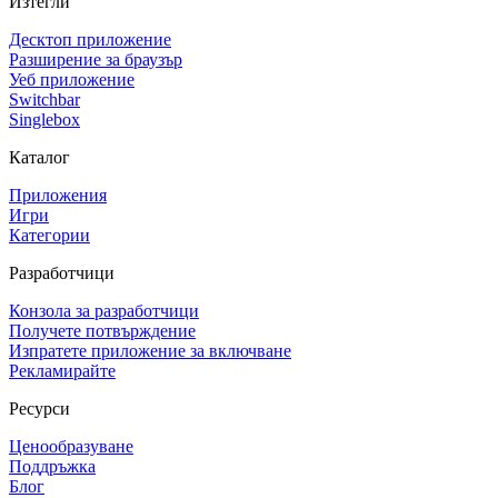
Изтегли
Десктоп приложение
Разширение за браузър
Уеб приложение
Switchbar
Singlebox
Каталог
Приложения
Игри
Категории
Разработчици
Конзола за разработчици
Получете потвърждение
Изпратете приложение за включване
Рекламирайте
Ресурси
Ценообразуване
Поддръжка
Блог