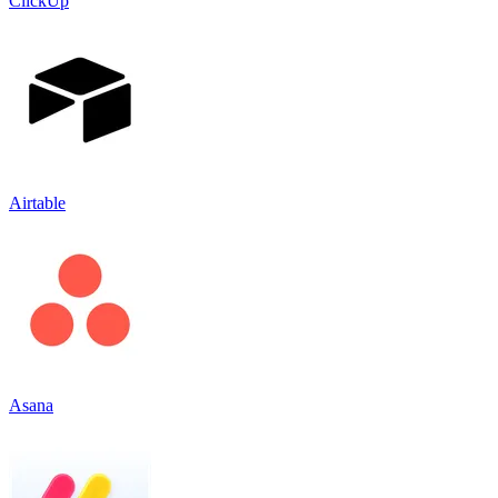
ClickUp
Airtable
Asana