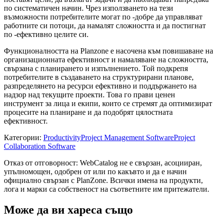
по систематичен начин. Чрез използването на тези
възможности потребителите могат по -добре да управляват
работните си потоци, да намалят сложността и да постигнат
по -ефективно целите си.
Функционалността на Planzone е насочена към повишаване на
организационната ефективност и намаляване на сложността,
свързана с планирането и изпълнението. Той подкрепя
потребителите в създаването на структурирани планове,
разпределянето на ресурси ефективно и поддържането на
надзор над текущите проекти. Това го прави ценен
инструмент за лица и екипи, които се стремят да оптимизират
процесите на планиране и да подобрят цялостната
ефективност.
Категории
:
Productivity
Project Management Software
Project
Collaboration Software
Отказ от отговорност: WebCatalog не е свързан, асоцииран,
упълномощен, одобрен от или по какъвто и да е начин
официално свързан с PlanZone. Всички имена на продукти,
лога и марки са собственост на съответните им притежатели.
Може да ви хареса също