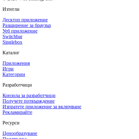
Изтегли
Десктоп приложение
Разширение за браузър
Уеб приложение
Switchbar
Singlebox
Каталог
Приложения
Игри
Категории
Разработчици
Конзола за разработчици
Получете потвърждение
Изпратете приложение за включване
Рекламирайте
Ресурси
Ценообразуване
Поддръжка