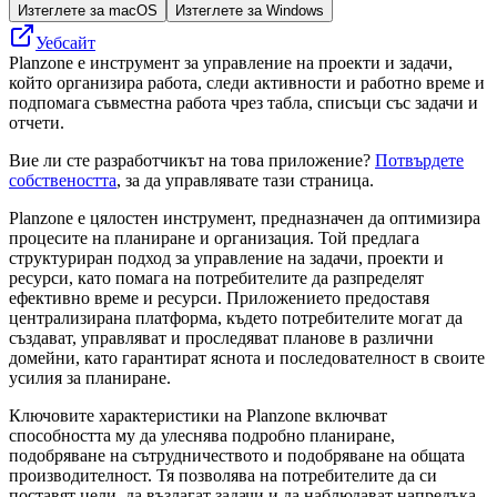
Изтеглете за macOS
Изтеглете за Windows
Уебсайт
Planzone е инструмент за управление на проекти и задачи,
който организира работа, следи активности и работно време и
подпомага съвместна работа чрез табла, списъци със задачи и
отчети.
Вие ли сте разработчикът на това приложение?
Потвърдете
собствеността
, за да управлявате тази страница.
Planzone е цялостен инструмент, предназначен да оптимизира
процесите на планиране и организация. Той предлага
структуриран подход за управление на задачи, проекти и
ресурси, като помага на потребителите да разпределят
ефективно време и ресурси. Приложението предоставя
централизирана платформа, където потребителите могат да
създават, управляват и проследяват планове в различни
домейни, като гарантират яснота и последователност в своите
усилия за планиране.
Ключовите характеристики на Planzone включват
способността му да улеснява подробно планиране,
подобряване на сътрудничеството и подобряване на общата
производителност. Тя позволява на потребителите да си
поставят цели, да възлагат задачи и да наблюдават напредъка