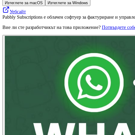
Изтеглете за macOS
Изтеглете за Windows
Уебсайт
Pabbly Subscriptions е облачен софтуер за фактуриране и упра
Вие ли сте разработчикът на това приложение?
Потвърдете соб