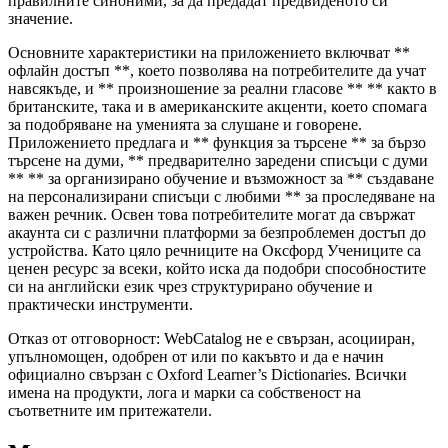
правилните синоними, за да предадат предвиденото си
значение.
Основните характеристики на приложението включват **
офлайн достъп **, което позволява на потребителите да учат
навсякъде, и ** произношение за реални гласове ** ** както в
британските, така и в американските акценти, което спомага
за подобряване на уменията за слушане и говорене.
Приложението предлага и ** функция за търсене ** за бързо
търсене на думи, ** предварително заредени списъци с думи
** ** за организирано обучение и възможност за ** създаване
на персонализирани списъци с любими ** за проследяване на
важен речник. Освен това потребителите могат да свържат
акаунта си с различни платформи за безпроблемен достъп до
устройства. Като цяло речниците на Оксфорд Учениците са
ценен ресурс за всеки, който иска да подобри способностите
си на английски език чрез структурирано обучение и
практически инструменти.
Отказ от отговорност: WebCatalog не е свързан, асоцииран,
упълномощен, одобрен от или по какъвто и да е начин
официално свързан с Oxford Learner’s Dictionaries. Всички
имена на продукти, лога и марки са собственост на
съответните им притежатели.