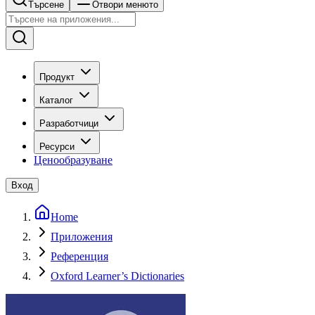
Търсене
Отвори менюто
Продукт
Каталог
Разработчици
Ресурси
Ценообразуване
Вход
Home
Приложения
Референция
Oxford Learner’s Dictionaries