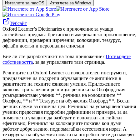
Изтеглете за macOS
Изтеглете за Windows
Уебсайт
Oxford Learner’s Dictionaries е приложение за учащи
английски: предлага британско и американско произношение,
дефиниции, примерни изречения, колокации, тезаурус,
офлайн достъп и персонални списъци.
Вие ли сте разработчикът на това приложение?
Потвърдете
собствеността
, за да управлявате тази страница.
Речниците на Oxford Learner са изчерпателен инструмент,
предназначен да подкрепи обучаващите се английски в
развитието на техните езикови умения. Приложението
включва три ключови речници: речника на Оксфордския
усъвършенстван ученик **, речника на колокациите **
Оксфорд ** и ** Тезаурус на обучаемия Оксфорд **. Всеки
речник служи за отлична цел: Речникът на усъвършенствания
ученик предоставя подробни дефиниции и примери, за да
помогне на учащите да разберат и използват английски
ефективно; Речникът на колокациите показва кои думи
работят добре заедно, подпомагайки естествения израз; А
тезаурусът на обучаемия помага на потребителите да намерят