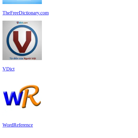
TheFreeDictionary.com
VDict
WordReference