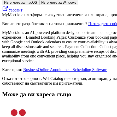
Изтеглете за macOS
Изтеглете за Windows
Уебсайт
MyMeet.io е платформа с изкуствен интелект за планиране, пр
Вие ли сте разработчикът на това приложение?
Потвърдете соб
MyMeet.io is an AI-powered platform designed to streamline the proces
experiences: - Branded Booking Pages: Customize your booking page wit
with Google and Outlook calendars to ensure your availability is alwa
keep all discussions safe and secure. - Payment Collection: Collect p
summarize meetings with AI, providing comprehensive recaps of discus
availability from one convenient place, helping you stay organized and
exceptional service.
Категории
:
Business
Online Appointment Scheduling Software
Отказ от отговорност: WebCatalog не е свързан, асоцииран, уп
собственост на съответните им притежатели.
Може да ви хареса също