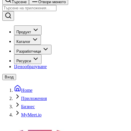
Търсене
Отвори менюто
Продукт
Каталог
Разработчици
Ресурси
Ценообразуване
Вход
Home
Приложения
Бизнес
MyMeet.io