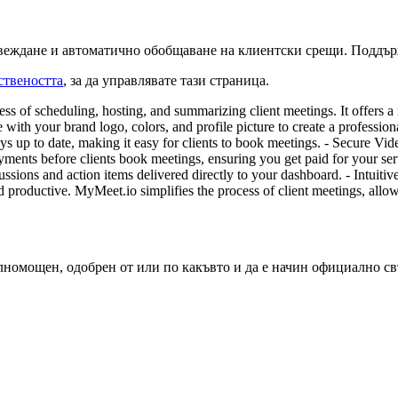
овеждане и автоматично обобщаване на клиентски срещи. Поддър
ствеността
, за да управлявате тази страница.
s of scheduling, hosting, and summarizing client meetings. It offers a 
h your brand logo, colors, and profile picture to create a professiona
ys up to date, making it easy for clients to book meetings. - Secure Vi
ayments before clients book meetings, ensuring you get paid for your s
sions and action items delivered directly to your dashboard. - Intuiti
 productive. MyMeet.io simplifies the process of client meetings, allow
ълномощен, одобрен от или по какъвто и да е начин официално св