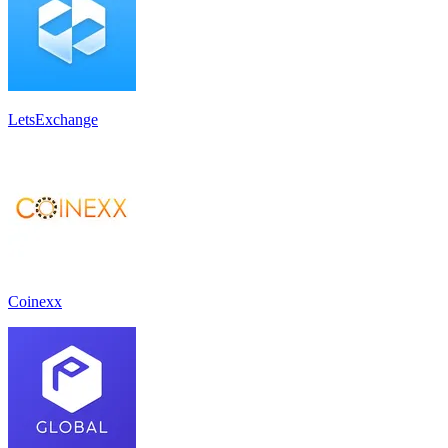
LetsExchange
Coinexx