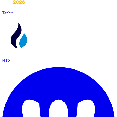
Tapbit
HTX