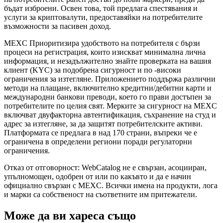
бъдат изброени. Освен това, той предлага спестявания и
услуги за криптовалути, предоставяйки на потребителите
възможности за пасивен доход.
MEXC Приоритизира удобството на потребителя с бързи
процеси на регистрация, които изискват минимална лична
информация, и незадължително знайте проверката на вашия
клиент (KYC) за подобрена сигурност и по -високи
ограничения за изтегляне. Приложението поддържа различни
методи на плащане, включително кредитни/дебитни карти и
международни банкови преводи, което го прави достъпен за
потребителите по целия свят. Мерките за сигурност на MEXC
включват двуфакторна автентификация, съхранение на студ и
адрес за изтегляне, за да защитят потребителските активи.
Платформата се предлага в над 170 страни, въпреки че е
ограничена в определени региони поради регулаторни
ограничения.
Отказ от отговорност: WebCatalog не е свързан, асоцииран,
упълномощен, одобрен от или по какъвто и да е начин
официално свързан с MEXC. Всички имена на продукти, лога
и марки са собственост на съответните им притежатели.
Може да ви хареса също