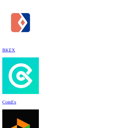
BKEX
CoinEx