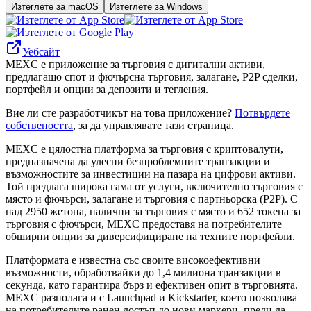
Изтеглете за macOS
Изтеглете за Windows
Уебсайт
MEXC е приложение за търговия с дигитални активи,
предлагащо спот и фючърсна търговия, залагане, P2P сделки,
портфейл и опции за депозити и тегления.
Вие ли сте разработчикът на това приложение?
Потвърдете
собствеността
, за да управлявате тази страница.
MEXC е цялостна платформа за търговия с криптовалути,
предназначена да улесни безпроблемните транзакции и
възможностите за инвестиции на пазара на цифрови активи.
Той предлага широка гама от услуги, включително търговия с
място и фючърси, залагане и търговия с партньорска (P2P). С
над 2950 жетона, налични за търговия с място и 652 токена за
търговия с фючърси, MEXC предоставя на потребителите
обширни опции за диверсифициране на техните портфейли.
Платформата е известна със своите високоефективни
възможности, обработвайки до 1,4 милиона транзакции в
секунда, като гарантира бърз и ефективен опит в търговията.
MEXC разполага и с Launchpad и Kickstarter, което позволява
на потребителите ранен достъп до нови маркери, преди да