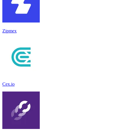
Zipmex
Cex.io