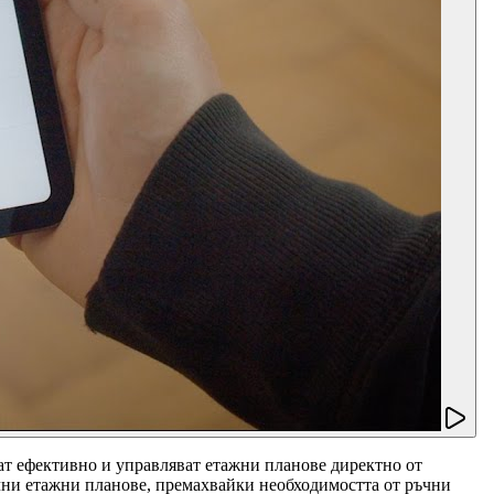
ат ефективно и управляват етажни планове директно от
очни етажни планове, премахвайки необходимостта от ръчни