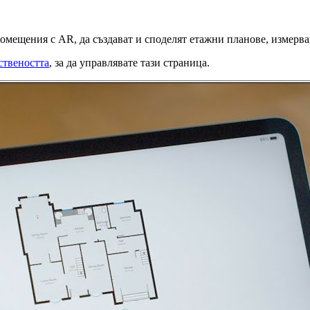
помещения с AR, да създават и споделят етажни планове, измерва
ствеността
, за да управлявате тази страница.