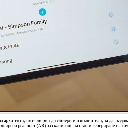
а архитекти, интериорни дизайнери и изпълнители, за да създав
азширена реалност (AR) за сканиране на стаи и генериране на т