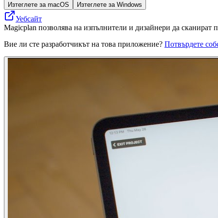
Изтеглете за macOS
Изтеглете за Windows
Уебсайт
Magicplan позволява на изпълнители и дизайнери да сканират 
Вие ли сте разработчикът на това приложение?
Потвърдете соб