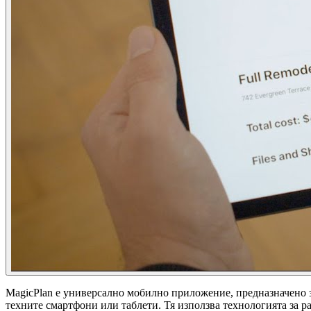
MagicPlan е универсално мобилно приложение, предназначено з
техните смартфони или таблети. Тя използва технологията за р