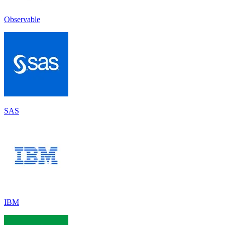
Observable
SAS
IBM