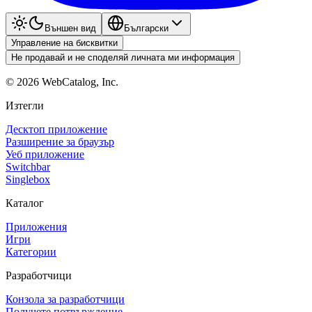
Външен вид
Български
Управление на бисквитки
Не продавай и не споделяй личната ми информация
©
2026
WebCatalog, Inc.
Изтегли
Десктоп приложение
Разширение за браузър
Уеб приложение
Switchbar
Singlebox
Каталог
Приложения
Игри
Категории
Разработчици
Конзола за разработчици
Получете потвърждение