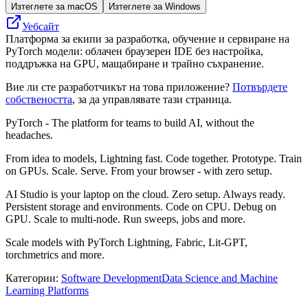
Изтеглете за macOS
Изтеглете за Windows
Уебсайт
Платформа за екипи за разработка, обучение и сервиране на
PyTorch модели: облачен браузерен IDE без настройка,
поддръжка на GPU, мащабиране и трайно съхранение.
Вие ли сте разработчикът на това приложение?
Потвърдете
собствеността
, за да управлявате тази страница.
PyTorch - The platform for teams to build AI, without the
headaches.
From idea to models, Lightning fast. Code together. Prototype. Train
on GPUs. Scale. Serve. From your browser - with zero setup.
AI Studio is your laptop on the cloud. Zero setup. Always ready.
Persistent storage and environments. Code on CPU. Debug on
GPU. Scale to multi-node. Run sweeps, jobs and more.
Scale models with PyTorch Lightning, Fabric, Lit-GPT,
torchmetrics and more.
Категории
:
Software Development
Data Science and Machine
Learning Platforms