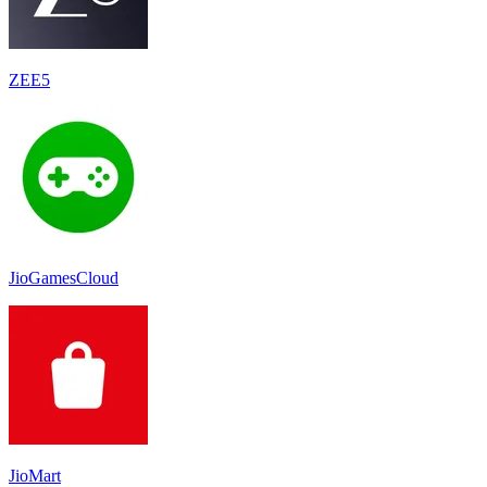
ZEE5
JioGamesCloud
JioMart