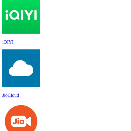
iQIYI
JioCloud