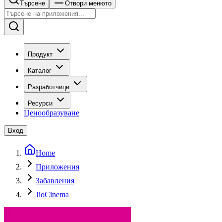
Търсене
Отвори менюто
Продукт
Каталог
Разработчици
Ресурси
Ценообразуване
Вход
Home
Приложения
Забавления
JioCinema