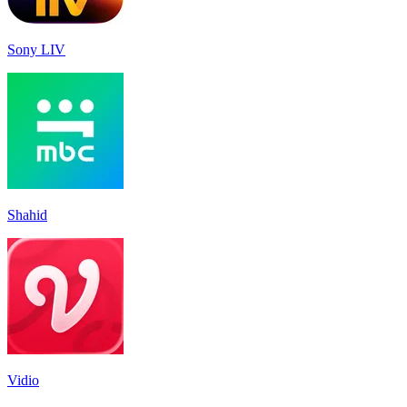
Sony LIV
Shahid
Vidio