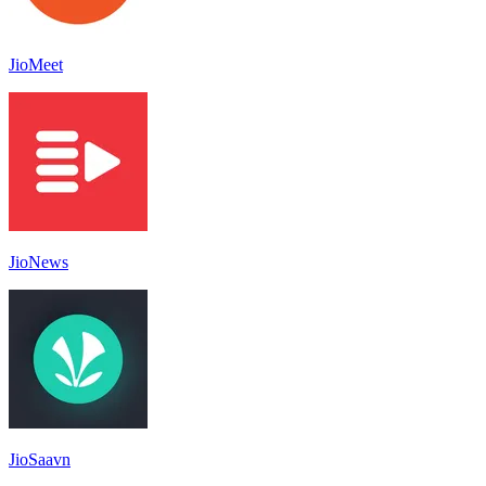
JioMeet
JioNews
JioSaavn