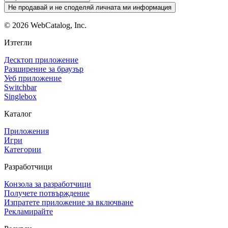
Не продавай и не споделяй личната ми информация
©
2026
WebCatalog, Inc.
Изтегли
Десктоп приложение
Разширение за браузър
Уеб приложение
Switchbar
Singlebox
Каталог
Приложения
Игри
Категории
Разработчици
Конзола за разработчици
Получете потвърждение
Изпратете приложение за включване
Рекламирайте