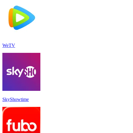
WeTV
SkyShowtime