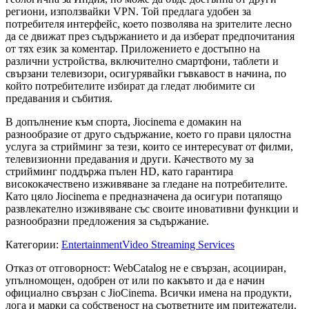
региони, използвайки VPN. Той предлага удобен за
потребителя интерфейс, което позволява на зрителите лесно
да се движат през съдържанието и да изберат предпочитания
от тях език за коментар. Приложението е достъпно на
различни устройства, включително смартфони, таблети и
свързани телевизори, осигурявайки гъвкавост в начина, по
който потребителите избират да гледат любимите си
предавания и събития.
В допълнение към спорта, Jiocinema е домакин на
разнообразие от друго съдържание, което го прави цялостна
услуга за стрийминг за тези, които се интересуват от филми,
телевизионни предавания и други. Качеството му за
стрийминг поддържа пълен HD, като гарантира
висококачествено изживяване за гледане на потребителите.
Като цяло Jiocinema е предназначена да осигури потапящо
развлекателно изживяване със своите иновативни функции и
разнообразни предложения за съдържание.
Категории
:
Entertainment
Video Streaming Services
Отказ от отговорност: WebCatalog не е свързан, асоцииран,
упълномощен, одобрен от или по какъвто и да е начин
официално свързан с JioCinema. Всички имена на продукти,
лога и марки са собственост на съответните им притежатели.