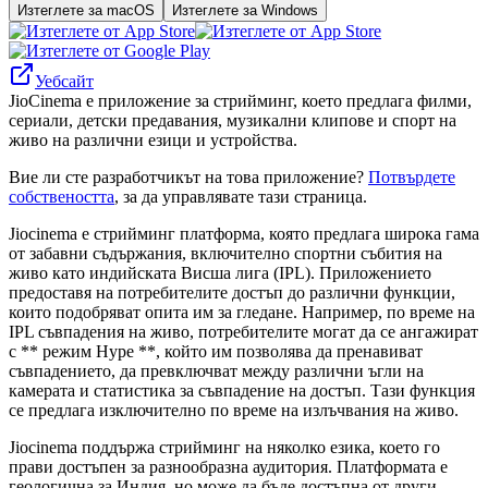
Изтеглете за macOS
Изтеглете за Windows
Уебсайт
JioCinema е приложение за стрийминг, което предлага филми,
сериали, детски предавания, музикални клипове и спорт на
живо на различни езици и устройства.
Вие ли сте разработчикът на това приложение?
Потвърдете
собствеността
, за да управлявате тази страница.
Jiocinema е стрийминг платформа, която предлага широка гама
от забавни съдържания, включително спортни събития на
живо като индийската Висша лига (IPL). Приложението
предоставя на потребителите достъп до различни функции,
които подобряват опита им за гледане. Например, по време на
IPL съвпадения на живо, потребителите могат да се ангажират
с ** режим Hype **, който им позволява да пренавиват
съвпадението, да превключват между различни ъгли на
камерата и статистика за съвпадение на достъп. Тази функция
се предлага изключително по време на излъчвания на живо.
Jiocinema поддържа стрийминг на няколко езика, което го
прави достъпен за разнообразна аудитория. Платформата е
геологична за Индия, но може да бъде достъпна от други