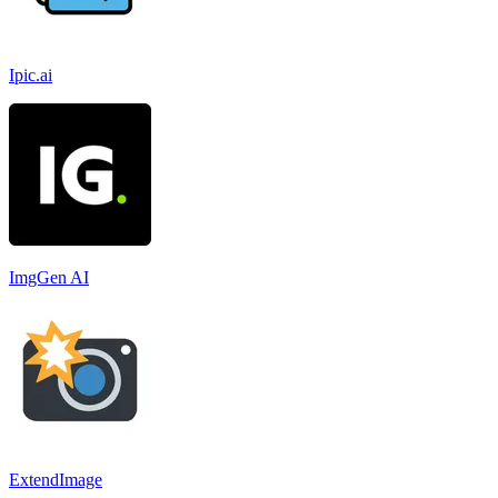
Ipic.ai
ImgGen AI
ExtendImage