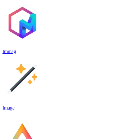
Immag
Image