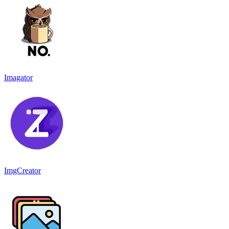
Imagator
ImgCreator