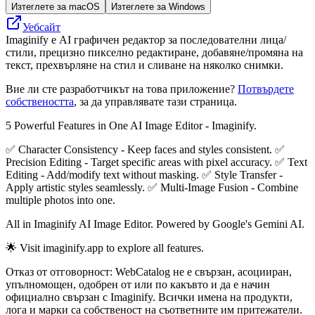
Изтеглете за macOS
Изтеглете за Windows
Уебсайт
Imaginify е AI графичен редактор за последователни лица/
стили, прецизно пикселно редактиране, добавяне/промяна на
текст, прехвърляне на стил и сливане на няколко снимки.
Вие ли сте разработчикът на това приложение?
Потвърдете
собствеността
, за да управлявате тази страница.
5 Powerful Features in One AI Image Editor - Imaginify.
✅ Character Consistency - Keep faces and styles consistent. ✅
Precision Editing - Target specific areas with pixel accuracy. ✅ Text
Editing - Add/modify text without masking. ✅ Style Transfer -
Apply artistic styles seamlessly. ✅ Multi-Image Fusion - Combine
multiple photos into one.
All in Imaginify AI Image Editor. Powered by Google's Gemini AI.
🌟 Visit imaginify.app to explore all features.
Отказ от отговорност: WebCatalog не е свързан, асоцииран,
упълномощен, одобрен от или по какъвто и да е начин
официално свързан с Imaginify. Всички имена на продукти,
лога и марки са собственост на съответните им притежатели.