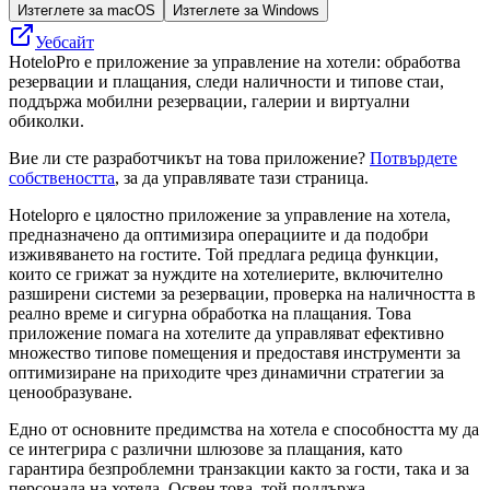
Изтеглете за macOS
Изтеглете за Windows
Уебсайт
HoteloPro е приложение за управление на хотели: обработва
резервации и плащания, следи наличности и типове стаи,
поддържа мобилни резервации, галерии и виртуални
обиколки.
Вие ли сте разработчикът на това приложение?
Потвърдете
собствеността
, за да управлявате тази страница.
Hotelopro е цялостно приложение за управление на хотела,
предназначено да оптимизира операциите и да подобри
изживяването на гостите. Той предлага редица функции,
които се грижат за нуждите на хотелиерите, включително
разширени системи за резервации, проверка на наличността в
реално време и сигурна обработка на плащания. Това
приложение помага на хотелите да управляват ефективно
множество типове помещения и предоставя инструменти за
оптимизиране на приходите чрез динамични стратегии за
ценообразуване.
Едно от основните предимства на хотела е способността му да
се интегрира с различни шлюзове за плащания, като
гарантира безпроблемни транзакции както за гости, така и за
персонала на хотела. Освен това, той поддържа