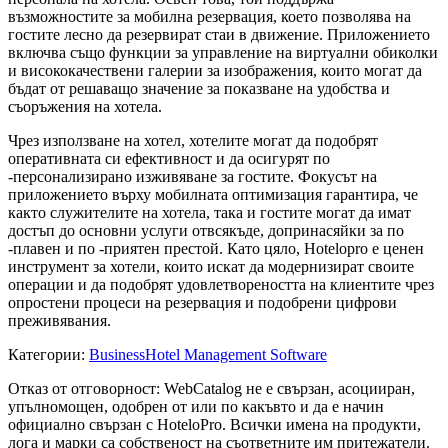
възможностите за мобилна резервация, което позволява на
гостите лесно да резервират стаи в движение. Приложението
включва също функции за управление на виртуални обиколки
и висококачествени галерии за изображения, които могат да
бъдат от решаващо значение за показване на удобства и
съоръжения на хотела.
Чрез използване на хотел, хотелите могат да подобрят
оперативната си ефективност и да осигурят по
-персонализирано изживяване за гостите. Фокусът на
приложението върху мобилната оптимизация гарантира, че
както служителите на хотела, така и гостите могат да имат
достъп до основни услуги отвсякъде, допринасяйки за по
-плавен и по -приятен престой. Като цяло, Hotelopro е ценен
инструмент за хотели, които искат да модернизират своите
операции и да подобрят удовлетвореността на клиентите чрез
опростени процеси на резервация и подобрени цифрови
преживявания.
Категории
:
Business
Hotel Management Software
Отказ от отговорност: WebCatalog не е свързан, асоцииран,
упълномощен, одобрен от или по какъвто и да е начин
официално свързан с HoteloPro. Всички имена на продукти,
лога и марки са собственост на съответните им притежатели.