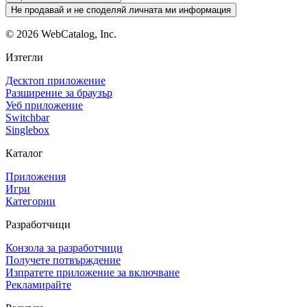
Не продавай и не споделяй личната ми информация
©
2026
WebCatalog, Inc.
Изтегли
Десктоп приложение
Разширение за браузър
Уеб приложение
Switchbar
Singlebox
Каталог
Приложения
Игри
Категории
Разработчици
Конзола за разработчици
Получете потвърждение
Изпратете приложение за включване
Рекламирайте