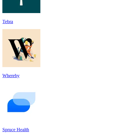
Tebra
Whereby
Spruce Health