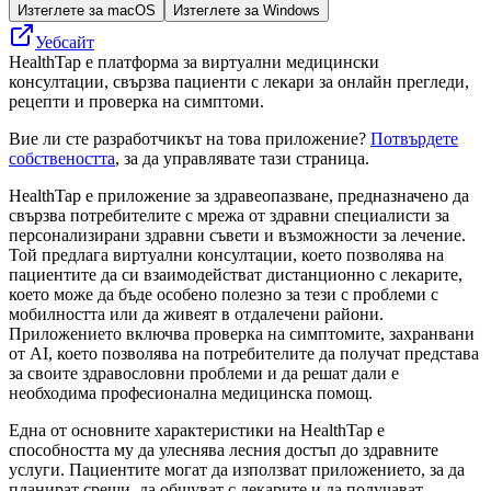
Изтеглете за macOS
Изтеглете за Windows
Уебсайт
HealthTap е платформа за виртуални медицински
консултации, свързва пациенти с лекари за онлайн прегледи,
рецепти и проверка на симптоми.
Вие ли сте разработчикът на това приложение?
Потвърдете
собствеността
, за да управлявате тази страница.
HealthTap е приложение за здравеопазване, предназначено да
свързва потребителите с мрежа от здравни специалисти за
персонализирани здравни съвети и възможности за лечение.
Той предлага виртуални консултации, което позволява на
пациентите да си взаимодействат дистанционно с лекарите,
което може да бъде особено полезно за тези с проблеми с
мобилността или да живеят в отдалечени райони.
Приложението включва проверка на симптомите, захранвани
от AI, което позволява на потребителите да получат представа
за своите здравословни проблеми и да решат дали е
необходима професионална медицинска помощ.
Една от основните характеристики на HealthTap е
способността му да улеснява лесния достъп до здравните
услуги. Пациентите могат да използват приложението, за да
планират срещи, да общуват с лекарите и да получават