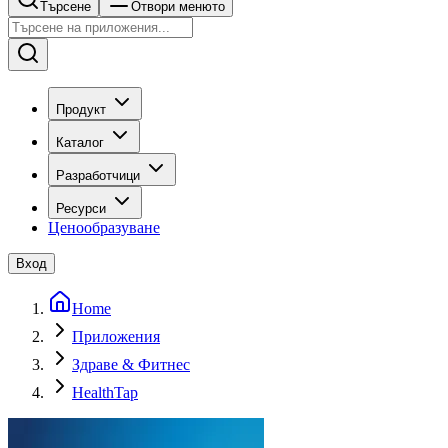
Търсене
Отвори менюто
Продукт
Каталог
Разработчици
Ресурси
Ценообразуване
Вход
Home
Приложения
Здраве & Фитнес
HealthTap