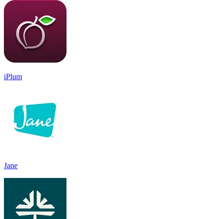
iPlum
Jane