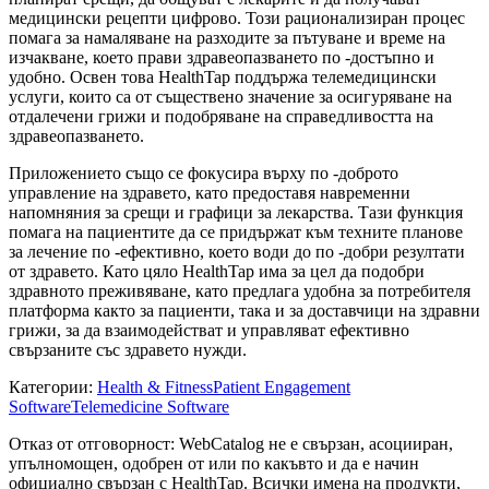
медицински рецепти цифрово. Този рационализиран процес
помага за намаляване на разходите за пътуване и време на
изчакване, което прави здравеопазването по -достъпно и
удобно. Освен това HealthTap поддържа телемедицински
услуги, които са от съществено значение за осигуряване на
отдалечени грижи и подобряване на справедливостта на
здравеопазването.
Приложението също се фокусира върху по -доброто
управление на здравето, като предоставя навременни
напомняния за срещи и графици за лекарства. Тази функция
помага на пациентите да се придържат към техните планове
за лечение по -ефективно, което води до по -добри резултати
от здравето. Като цяло HealthTap има за цел да подобри
здравното преживяване, като предлага удобна за потребителя
платформа както за пациенти, така и за доставчици на здравни
грижи, за да взаимодействат и управляват ефективно
свързаните със здравето нужди.
Категории
:
Health & Fitness
Patient Engagement
Software
Telemedicine Software
Отказ от отговорност: WebCatalog не е свързан, асоцииран,
упълномощен, одобрен от или по какъвто и да е начин
официално свързан с HealthTap. Всички имена на продукти,