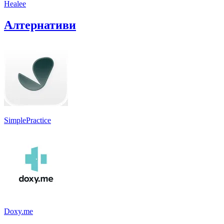
Healee
Алтернативи
SimplePractice
Doxy.me