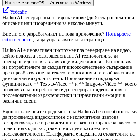
Изтеглете за macOS
Изтеглете за Windows
Уебсайт
Hailuo AI генерира къси видеоклипове (до 6 сек.) от текстови
описания или изображения за няколко минути.
Вие ли сте разработчикът на това приложение?
Потвърдете
собствеността
, за да управлявате тази страница.
Hailuo AI е иновативен инструмент за генериране на видео,
който използва усъвършенствана AI технология, за да
превърне идеите в завладяващи видеоклипове. Тя позволява
на потребителите да създават висококачествено съдържание
чрез преобразуване на текстови описания или изображения в
динамични визуални сцени. Приложението поддържа
функции като ** Text-to-Video ** и ** Image-to-Video **, което
позволява на потребителите да генерират видеоклипове с
последователни характеристики и изразителни емоции в
различни сцени.
Едно от ключовите предимства на Hailuo AI е способността му
да произвежда видеоклипове с изключителна цветова
възпроизвеждане и реалистични изрази на характера, което го
прави подходящ за динамични сцени като екшън
последователности. Платформата е идеална за създателите на
съдържание, които търсят ефективна видео продукция,