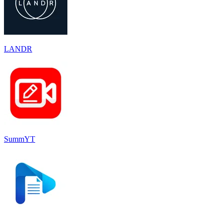
LANDR
SummYT