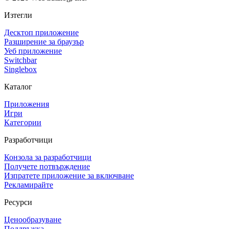
Изтегли
Десктоп приложение
Разширение за браузър
Уеб приложение
Switchbar
Singlebox
Каталог
Приложения
Игри
Категории
Разработчици
Конзола за разработчици
Получете потвърждение
Изпратете приложение за включване
Рекламирайте
Ресурси
Ценообразуване
Поддръжка