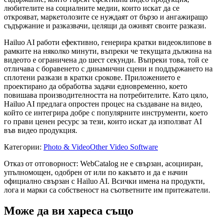
любителите на социалните медии, които искат да се
открояват, маркетолозите се нуждаят от бързо и ангажиращо
съдържание и разказвачи, целящи да оживят своите разкази.
Hailuo AI работи ефективно, генерира кратки видеоклипове в
рамките на няколко минути, въпреки че текущата дължина на
видеото е ограничена до шест секунди. Въпреки това, той се
отличава с боравенето с динамични сцени и поддържането на
сплотени разкази в кратки срокове. Приложението е
проектирано да обработва задачи едновременно, което
повишава производителността на потребителите. Като цяло,
Hailuo AI предлага опростен процес на създаване на видео,
който се интегрира добре с популярните инструменти, което
го прави ценен ресурс за тези, които искат да използват AI
във видео продукция.
Категории
:
Photo & Video
Other Video Software
Отказ от отговорност: WebCatalog не е свързан, асоцииран,
упълномощен, одобрен от или по какъвто и да е начин
официално свързан с Hailuo AI. Всички имена на продукти,
лога и марки са собственост на съответните им притежатели.
Може да ви хареса също