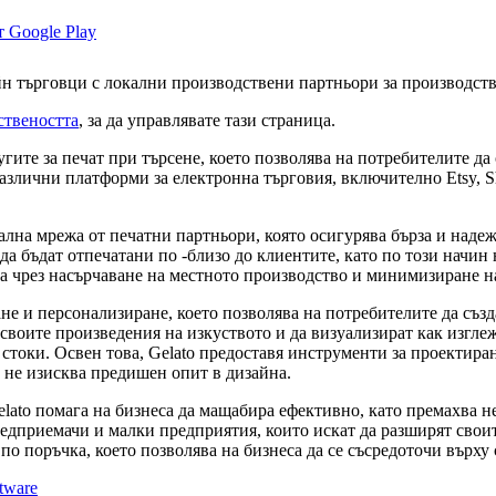
айн търговци с локални производствени партньори за производст
ствеността
, за да управлявате тази страница.
гите за печат при търсене, което позволява на потребителите да
злични платформи за електронна търговия, включително Etsy, Sh
ална мрежа от печатни партньори, която осигурява бърза и надеж
да бъдат отпечатани по -близо до клиентите, като по този начин
та чрез насърчаване на местното производство и минимизиране н
 и персонализиране, което позволява на потребителите да създа
своите произведения на изкуството и да визуализират как изглеж
стоки. Освен това, Gelato предоставя инструменти за проектира
 не изисква предишен опит в дизайна.
lato помага на бизнеса да мащабира ефективно, като премахва н
редприемачи и малки предприятия, които искат да разширят свои
 по поръчка, което позволява на бизнеса да се съсредоточи върх
tware