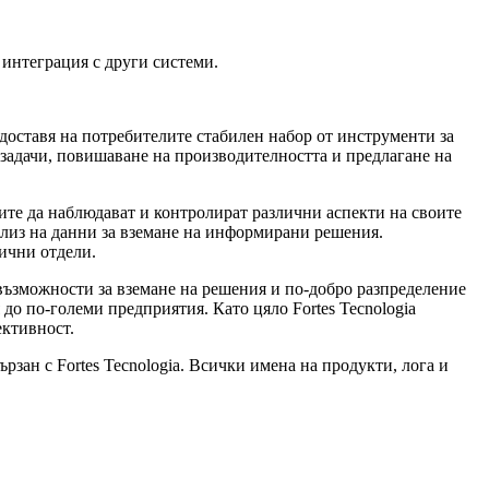
 интеграция с други системи.
доставя на потребителите стабилен набор от инструменти за
задачи, повишаване на производителността и предлагане на
те да наблюдават и контролират различни аспекти на своите
ализ на данни за вземане на информирани решения.
ични отдели.
 възможности за вземане на решения и по-добро разпределение
до по-големи предприятия. Като цяло Fortes Tecnologia
ективност.
рзан с Fortes Tecnologia. Всички имена на продукти, лога и