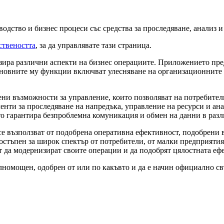
одство и бизнес процеси със средства за проследяване, анализ и
ствеността
, за да управлявате тази страница.
изира различни аспекти на бизнес операциите. Приложението пре
новните му функции включват улесняване на организационните 
и възможности за управление, които позволяват на потребители
нти за проследяване на напредъка, управление на ресурси и ан
о гарантира безпроблемна комуникация и обмен на данни в разл
а се възползват от подобрена оперативна ефективност, подобрени
стъпен за широк спектър от потребители, от малки предприятия 
т да модернизират своите операции и да подобрят цялостната еф
лномощен, одобрен от или по какъвто и да е начин официално свъ