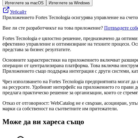
Изтеглете за macOS
Изтеглете за Windows
Уебсайт
Приложението Fortes Tecnologia осигурява управление на счетов
Вие ли сте разработчикът на това приложение?
Потвърдете соб
Fortes Tecnologia е цялостно решение, предназначено да оптим
ефективно управление и оптимизиране на техните процеси. Ос
представа за бизнес резултатите.
Основните характеристики на приложението включват разширен
операции от централизирана платформа. Това включва инструме
Приложението също поддържа интеграция с други системи, кат
Чрез използването на Fortes Tecnologia предприятията могат д
на ресурсите. Удобният интерфейс на приложението го прави до
предлага практическо решение за организации, които се стремя
Отказ от отговорност: WebCatalog не е свързан, асоцииран, упъ
марки са собственост на съответните им притежатели.
Може да ви хареса също