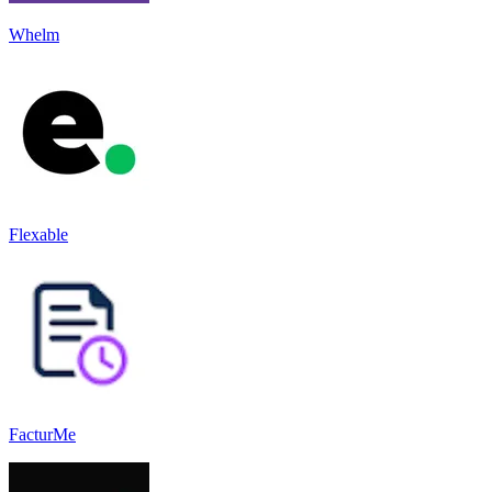
Whelm
Flexable
FacturMe