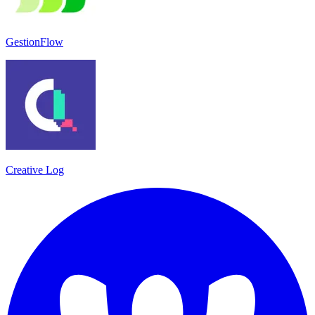
GestionFlow
Creative Log