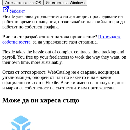
Изтеглете за macOS
Изтеглете за Windows
Уебсайт
Flexile улеснява управлението на договори, проследяване на
работно време и плащания, позволявайки на фрийлансъри да
работят по собствен график.
Вие ли сте разработчикът на това приложение?
Потвърдете
собствеността
, за да управлявате тази страница.
Flexile takes the hassle out of complex contracts, time tracking and
payroll. You free up your freelancers to work the way they want, on
their own time, more sustainably.
Отказ от отговорност: WebCatalog не е свързан, асоцииран,
упълномощен, одобрен от или по какъвто и да е начин
официално свързан с Flexile. Всички имена на продукти, лога
и марки са собственост на съответните им притежатели.
Може да ви хареса също