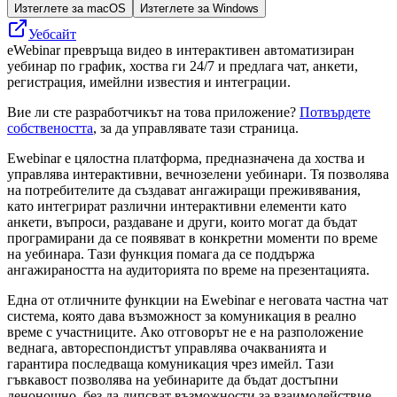
Изтеглете за macOS
Изтеглете за Windows
Уебсайт
eWebinar превръща видео в интерактивен автоматизиран
уебинар по график, хоства ги 24/7 и предлага чат, анкети,
регистрация, имейлни известия и интеграции.
Вие ли сте разработчикът на това приложение?
Потвърдете
собствеността
, за да управлявате тази страница.
Ewebinar е цялостна платформа, предназначена да хоства и
управлява интерактивни, вечнозелени уебинари. Тя позволява
на потребителите да създават ангажиращи преживявания,
като интегрират различни интерактивни елементи като
анкети, въпроси, раздаване и други, които могат да бъдат
програмирани да се появяват в конкретни моменти по време
на уебинара. Тази функция помага да се поддържа
ангажираността на аудиторията по време на презентацията.
Една от отличните функции на Ewebinar е неговата частна чат
система, която дава възможност за комуникация в реално
време с участниците. Ако отговорът не е на разположение
веднага, автореспондистът управлява очакванията и
гарантира последваща комуникация чрез имейл. Тази
гъвкавост позволява на уебинарите да бъдат достъпни
денонощно, без да липсват възможности за взаимодействие