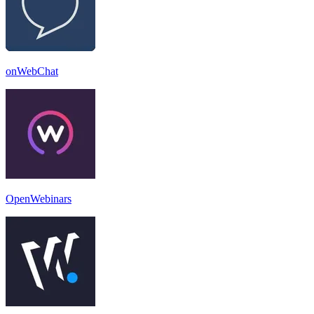
onWebChat
OpenWebinars