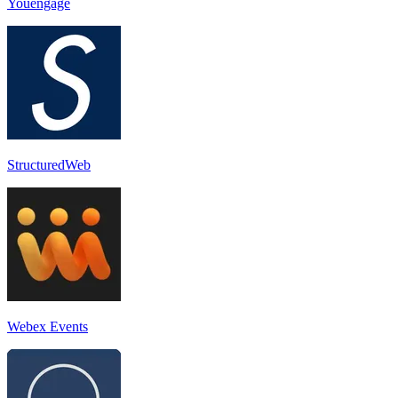
Youengage
StructuredWeb
Webex Events