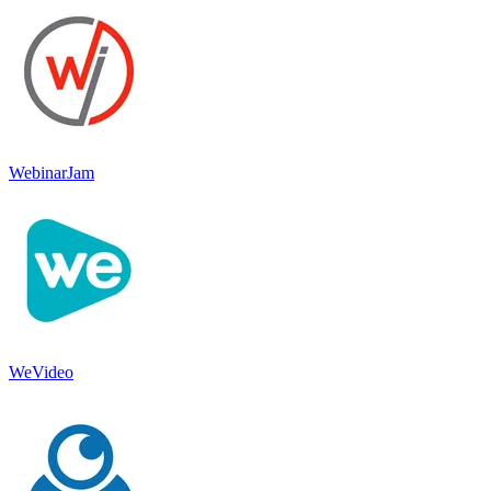
WebinarJam
WeVideo