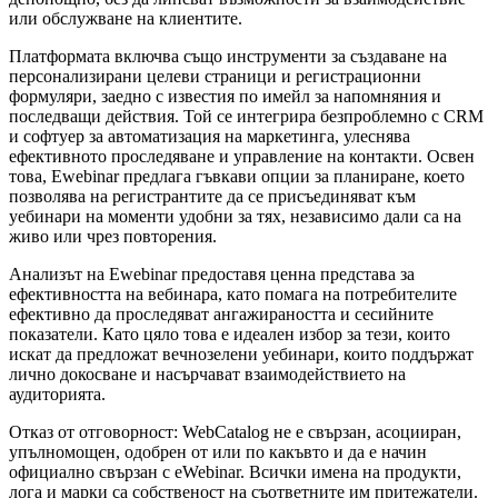
или обслужване на клиентите.
Платформата включва също инструменти за създаване на
персонализирани целеви страници и регистрационни
формуляри, заедно с известия по имейл за напомняния и
последващи действия. Той се интегрира безпроблемно с CRM
и софтуер за автоматизация на маркетинга, улеснява
ефективното проследяване и управление на контакти. Освен
това, Ewebinar предлага гъвкави опции за планиране, което
позволява на регистрантите да се присъединяват към
уебинари на моменти удобни за тях, независимо дали са на
живо или чрез повторения.
Анализът на Ewebinar предоставя ценна представа за
ефективността на вебинара, като помага на потребителите
ефективно да проследяват ангажираността и сесийните
показатели. Като цяло това е идеален избор за тези, които
искат да предложат вечнозелени уебинари, които поддържат
лично докосване и насърчават взаимодействието на
аудиторията.
Отказ от отговорност: WebCatalog не е свързан, асоцииран,
упълномощен, одобрен от или по какъвто и да е начин
официално свързан с eWebinar. Всички имена на продукти,
лога и марки са собственост на съответните им притежатели.