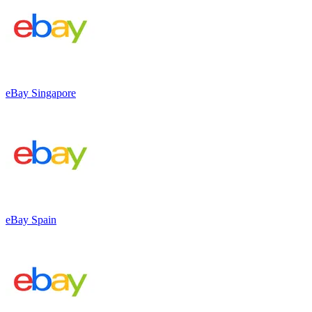
eBay Singapore
eBay Spain