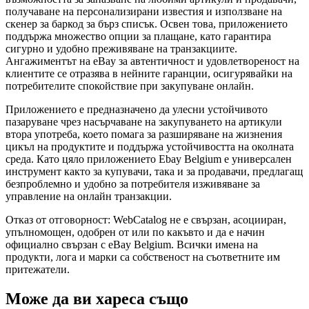
получаване на персонализирани известия и използване на
скенер за баркод за бърз списък. Освен това, приложението
поддържа множество опции за плащане, като гарантира
сигурно и удобно преживяване на транзакциите.
Ангажиментът на eBay за автентичност и удовлетвореност на
клиентите се отразява в нейните гаранции, осигурявайки на
потребителите спокойствие при закупуване онлайн.
Приложението е предназначено да улесни устойчивото
пазаруване чрез насърчаване на закупуването на артикули
втора употреба, което помага за разширяване на жизнения
цикъл на продуктите и поддържа устойчивостта на околната
среда. Като цяло приложението Ebay Belgium е универсален
инструмент както за купувачи, така и за продавачи, предлагащ
безпроблемно и удобно за потребителя изживяване за
управление на онлайн транзакции.
Отказ от отговорност: WebCatalog не е свързан, асоцииран,
упълномощен, одобрен от или по какъвто и да е начин
официално свързан с eBay Belgium. Всички имена на
продукти, лога и марки са собственост на съответните им
притежатели.
Може да ви хареса също