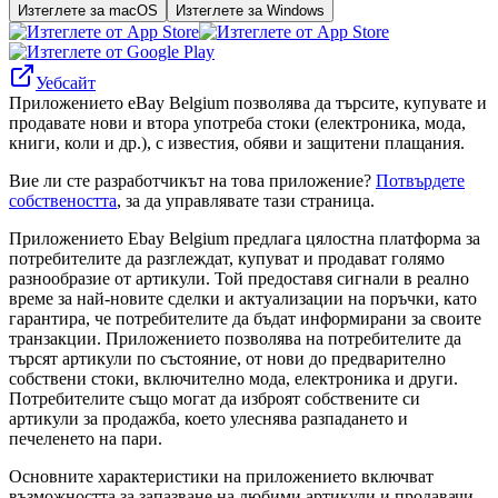
Изтеглете за macOS
Изтеглете за Windows
Уебсайт
Приложението eBay Belgium позволява да търсите, купувате и
продавате нови и втора употреба стоки (електроника, мода,
книги, коли и др.), с известия, обяви и защитени плащания.
Вие ли сте разработчикът на това приложение?
Потвърдете
собствеността
, за да управлявате тази страница.
Приложението Ebay Belgium предлага цялостна платформа за
потребителите да разглеждат, купуват и продават голямо
разнообразие от артикули. Той предоставя сигнали в реално
време за най-новите сделки и актуализации на поръчки, като
гарантира, че потребителите да бъдат информирани за своите
транзакции. Приложението позволява на потребителите да
търсят артикули по състояние, от нови до предварително
собствени стоки, включително мода, електроника и други.
Потребителите също могат да изброят собствените си
артикули за продажба, което улеснява разпадането и
печеленето на пари.
Основните характеристики на приложението включват
възможността за запазване на любими артикули и продавачи,