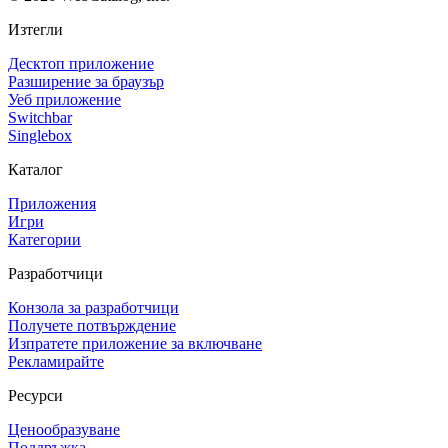
Изтегли
Десктоп приложение
Разширение за браузър
Уеб приложение
Switchbar
Singlebox
Каталог
Приложения
Игри
Категории
Разработчици
Конзола за разработчици
Получете потвърждение
Изпратете приложение за включване
Рекламирайте
Ресурси
Ценообразуване
Поддръжка