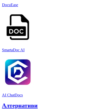
DocuEase
SmartaDoc AI
AI ChatDocs
Алтернативи