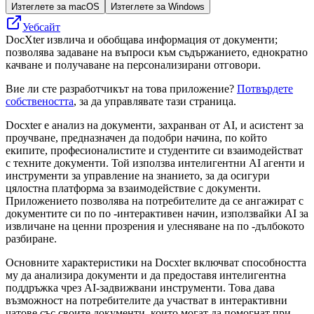
Изтеглете за macOS
Изтеглете за Windows
Уебсайт
DocXter извлича и обобщава информация от документи;
позволява задаване на въпроси към съдържанието, еднократно
качване и получаване на персонализирани отговори.
Вие ли сте разработчикът на това приложение?
Потвърдете
собствеността
, за да управлявате тази страница.
Docxter е анализ на документи, захранван от AI, и асистент за
проучване, предназначен да подобри начина, по който
екипите, професионалистите и студентите си взаимодействат
с техните документи. Той използва интелигентни AI агенти и
инструменти за управление на знанието, за да осигури
цялостна платформа за взаимодействие с документи.
Приложението позволява на потребителите да се ангажират с
документите си по по -интерактивен начин, използвайки AI за
извличане на ценни прозрения и улесняване на по -дълбокото
разбиране.
Основните характеристики на Docxter включват способността
му да анализира документи и да предоставя интелигентна
поддръжка чрез AI-задвижвани инструменти. Това дава
възможност на потребителите да участват в интерактивни
чатове със своите документи, които могат да помогнат при