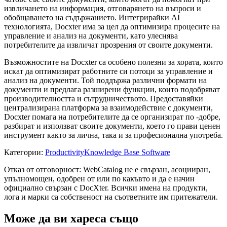
извличането на информация, отговарянето на въпроси и
обобщаването на съдържанието. Интегрирайки AI
технологията, Docxter има за цел да оптимизира процесите на
управление и анализ на документи, като улеснява
потребителите да извличат прозрения от своите документи.
Възможностите на Docxter са особено полезни за хората, които
искат да оптимизират работните си потоци за управление и
анализ на документи. Той поддържа различни формати на
документи и предлага разширени функции, които подобряват
производителността и сътрудничеството. Предоставяйки
централизирана платформа за взаимодействие с документи,
Docxter помага на потребителите да се организират по -добре,
разбират и използват своите документи, което го прави ценен
инструмент както за лична, така и за професионална употреба.
Категории
:
Productivity
Knowledge Base Software
Отказ от отговорност: WebCatalog не е свързан, асоцииран,
упълномощен, одобрен от или по какъвто и да е начин
официално свързан с DocXter. Всички имена на продукти,
лога и марки са собственост на съответните им притежатели.
Може да ви хареса също