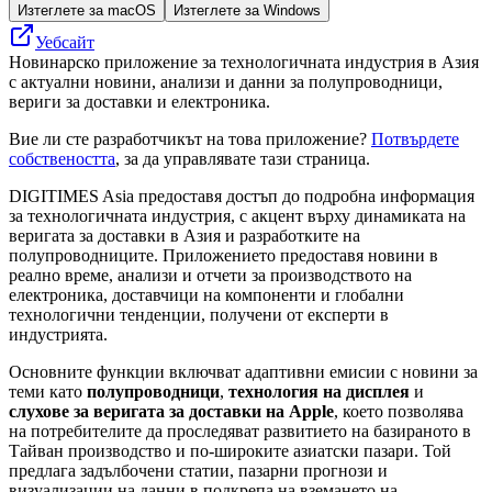
Изтеглете за macOS
Изтеглете за Windows
Уебсайт
Новинарско приложение за технологичната индустрия в Азия
с актуални новини, анализи и данни за полупроводници,
вериги за доставки и електроника.
Вие ли сте разработчикът на това приложение?
Потвърдете
собствеността
, за да управлявате тази страница.
DIGITIMES Asia предоставя достъп до подробна информация
за технологичната индустрия, с акцент върху динамиката на
веригата за доставки в Азия и разработките на
полупроводниците. Приложението предоставя новини в
реално време, анализи и отчети за производството на
електроника, доставчици на компоненти и глобални
технологични тенденции, получени от експерти в
индустрията.
Основните функции включват адаптивни емисии с новини за
теми като
полупроводници
,
технология на дисплея
и
слухове за веригата за доставки на Apple
, което позволява
на потребителите да проследяват развитието на базираното в
Тайван производство и по-широките азиатски пазари. Той
предлага задълбочени статии, пазарни прогнози и
визуализации на данни в подкрепа на вземането на