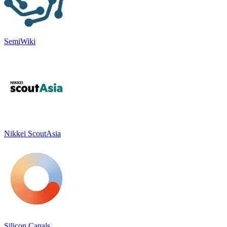
SemiWiki
Nikkei ScoutAsia
Silicon Canals