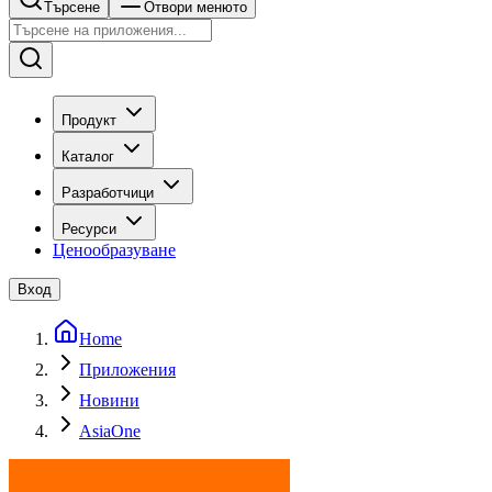
Търсене
Отвори менюто
Продукт
Каталог
Разработчици
Ресурси
Ценообразуване
Вход
Home
Приложения
Новини
AsiaOne