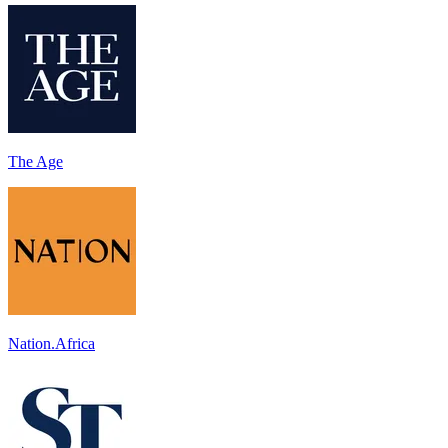
The Age
Nation.Africa