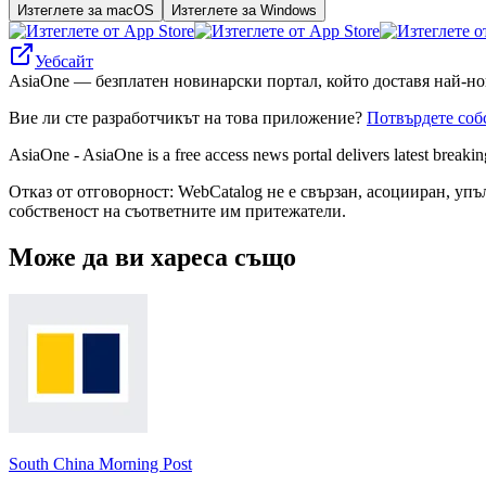
Изтеглете за macOS
Изтеглете за Windows
Уебсайт
AsiaOne — безплатен новинарски портал, който доставя най-но
Вие ли сте разработчикът на това приложение?
Потвърдете соб
AsiaOne - AsiaOne is a free access news portal delivers latest breaki
Отказ от отговорност: WebCatalog не е свързан, асоцииран, уп
собственост на съответните им притежатели.
Може да ви хареса също
South China Morning Post