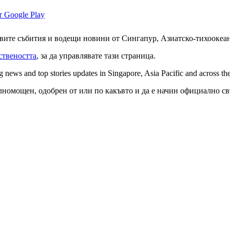
вите събития и водещи новини от Сингапур, Азиатско-тихоокеан
ствеността
, за да управлявате тази страница.
ng news and top stories updates in Singapore, Asia Pacific and across th
ълномощен, одобрен от или по какъвто и да е начин официално св