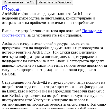
Изтеглете за macOS
Изтеглете за Windows
Уебсайт
ArchWiki е официалната документация за Arch Linux:
подробни ръководства за инсталация, конфигуриране и
отстраняване на проблеми за всички нива потребители.
Вие ли сте разработчикът на това приложение?
Потвърдете
собствеността
, за да управлявате тази страница.
Archwiki е изчерпателен онлайн ресурс, посветен на
предоставянето на подробна документация и ръководства за
потребителите на Arch Linux. Той служи като централен
център за информация за инсталиране, конфигуриране и
поддържане на системи за Arch Linux. Платформата предлага
широко покритие на различни теми, включително практики за
сигурност, процеси на зареждане и настолни среди като
GNOME.
Съдържанието на Archwiki е структурирано, за да помогне на
потребителите да се ориентират през сложни конфигурации
на Linux, като настройване на зареждащи товарачи като Grub
или Refind, управление на потребителски акаунти сигурно с
инструменти като Yescrypt за хеширане на парола и
оптимизиране на производителността на системата. Той също
така предоставя представа за управлението на файловата