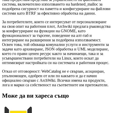
система, включително използването на hardened_malloc за
подобрена сигурност на паметта и конфигуриране на файлови
системи като BTRF за ефективно обработка на данни.
За потребителите, които се интересуват от персонализиране
на своя опит на работния плот, Archwiki предлага ръководства
за конфигуриране на функции на GNOME, като
функционалност за търсене, поведение на алт-таб и
интегриране на разширения за подобрена използваемост.
Освен това, той обхваща комунални услуги и инструменти за
задачи като архивиране, JSON обработка и UML моделиране,
което го прави ценен ресурс както за начинаещи, така и за
усъвършенствани потребители на Linux, които искат да
оптимизират настройката си на системата и работния процес.
Отказ от отговорност: WebCatalog не е свързан, асоцииран,
упълномощен, одобрен от или по какъвто и да е начин
официално свързан с ArchWiki. Всички имена на продукти,
лога и марки са собственост на съответните им притежатели.
Може да ви хареса също