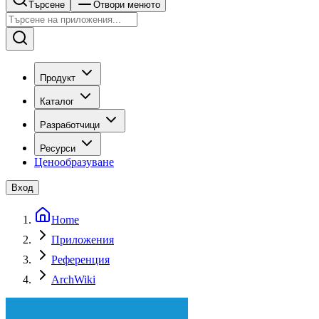
Търсене
Отвори менюто
Продукт
Каталог
Разработчици
Ресурси
Ценообразуване
Вход
Home
Приложения
Референция
ArchWiki