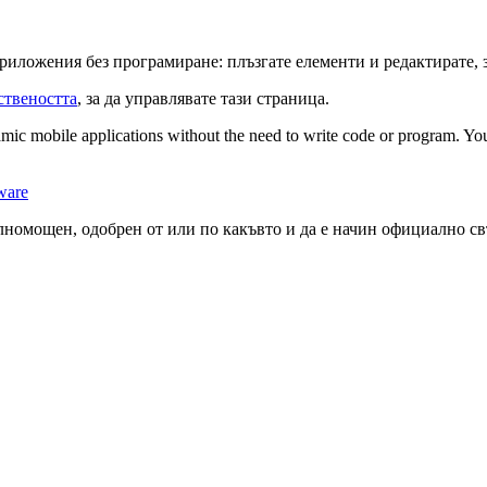
риложения без програмиране: плъзгате елементи и редактирате, 
ствеността
, за да управлявате тази страница.
mic mobile applications without the need to write code or program. You
ware
ълномощен, одобрен от или по какъвто и да е начин официално св