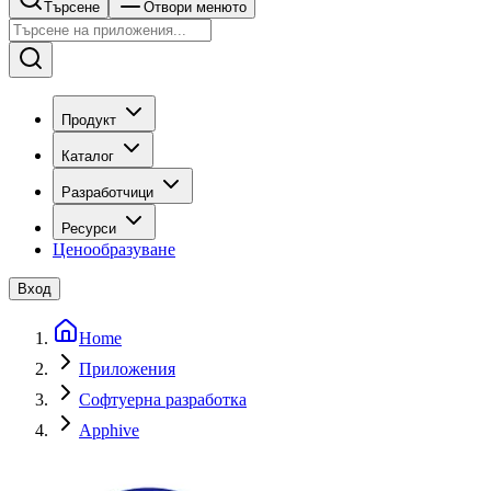
Търсене
Отвори менюто
Продукт
Каталог
Разработчици
Ресурси
Ценообразуване
Вход
Home
Приложения
Софтуерна разработка
Apphive