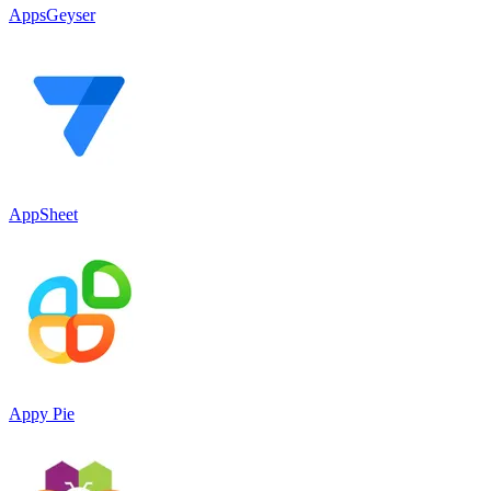
AppsGeyser
AppSheet
Appy Pie