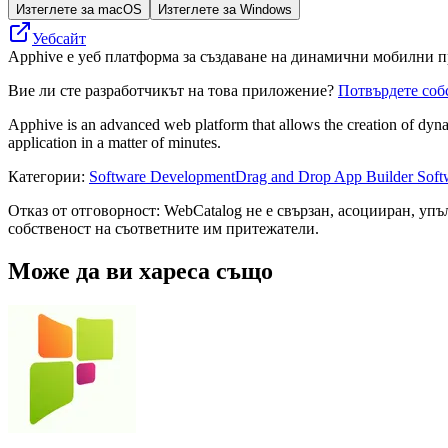
Изтеглете за macOS
Изтеглете за Windows
Уебсайт
Apphive е уеб платформа за създаване на динамични мобилни п
Вие ли сте разработчикът на това приложение?
Потвърдете соб
Apphive is an advanced web platform that allows the creation of dyna
application in a matter of minutes.
Категории
:
Software Development
Drag and Drop App Builder Soft
Отказ от отговорност: WebCatalog не е свързан, асоцииран, уп
собственост на съответните им притежатели.
Може да ви хареса също