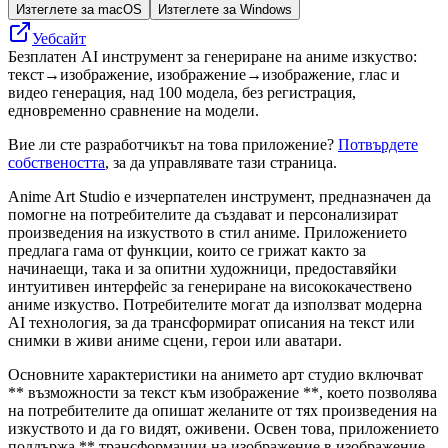
Изтеглете за macOS
Изтеглете за Windows
Уебсайт
Безплатен AI инструмент за генериране на аниме изкуство:
текст→изображение, изображение→изображение, глас и
видео генерация, над 100 модела, без регистрация,
едновременно сравнение на модели.
Вие ли сте разработчикът на това приложение?
Потвърдете
собствеността
, за да управлявате тази страница.
Anime Art Studio е изчерпателен инструмент, предназначен да
помогне на потребителите да създават и персонализират
произведения на изкуството в стил аниме. Приложението
предлага гама от функции, които се грижат както за
начинаещи, така и за опитни художници, предоставяйки
интуитивен интерфейс за генериране на висококачествено
аниме изкуство. Потребителите могат да използват модерна
AI технология, за да трансформират описания на текст или
снимки в живи аниме сцени, герои или аватари.
Основните характеристики на анимето арт студио включват
** възможности за текст към изображение **, което позволява
на потребителите да опишат желаните от тях произведения на
изкуството и да го видят, оживени. Освен това, приложението
поддържа ** трансформации на изображение в изображение