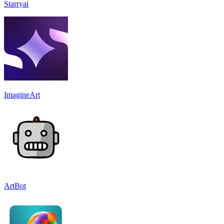
Starryai
ImagineArt
ArtBot