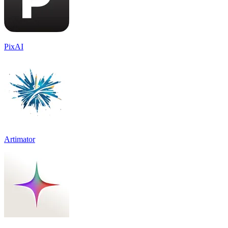
PixAI
Artimator