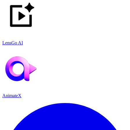
LensGo AI
AnimateX