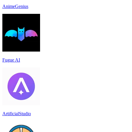
AnimeGenius
Fugue AI
ArtificialStudio