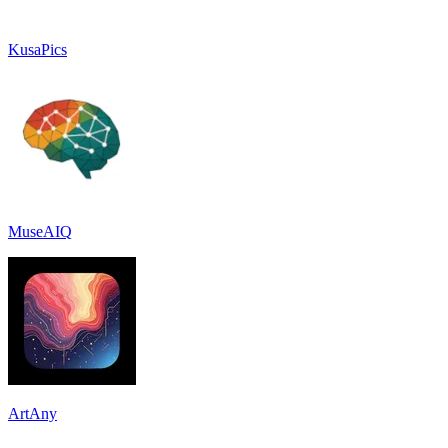
KusaPics
MuseAIQ
ArtAny