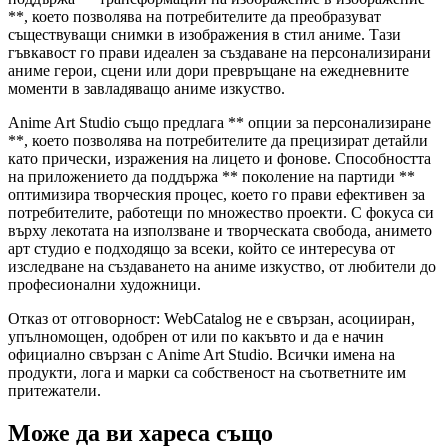
**, което позволява на потребителите да преобразуват
съществуващи снимки в изображения в стил аниме. Тази
гъвкавост го прави идеален за създаване на персонализирани
аниме герои, сцени или дори превръщане на ежедневните
моменти в завладяващо аниме изкуство.
Anime Art Studio също предлага ** опции за персонализиране
**, което позволява на потребителите да прецизират детайли
като прически, изражения на лицето и фонове. Способността
на приложението да поддържа ** поколение на партиди **
оптимизира творческия процес, което го прави ефективен за
потребителите, работещи по множество проекти. С фокуса си
върху лекотата на използване и творческата свобода, анимето
арт студио е подходящо за всеки, който се интересува от
изследване на създаването на аниме изкуство, от любители до
професионални художници.
Отказ от отговорност: WebCatalog не е свързан, асоцииран,
упълномощен, одобрен от или по какъвто и да е начин
официално свързан с Anime Art Studio. Всички имена на
продукти, лога и марки са собственост на съответните им
притежатели.
Може да ви хареса също