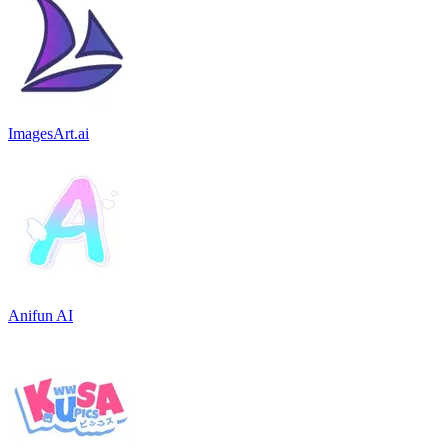
ImagesArt.ai
Anifun AI